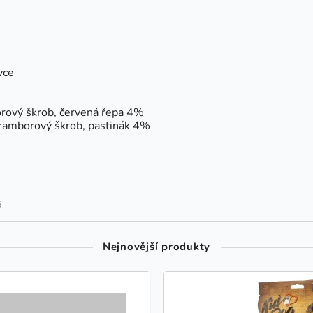
vce
rový škrob, červená řepa 4%
bramborový škrob, pastinák 4%
6
Nejnovější produkty