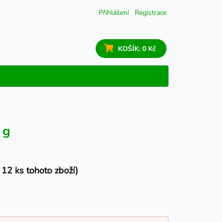
Přihlášení
Registrace
KOŠÍK:
0 Kč
 g
12 ks tohoto zboží)