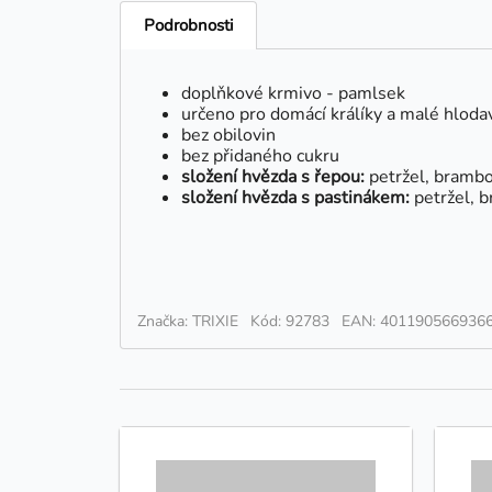
Podrobnosti
doplňkové krmivo - pamlsek
určeno pro domácí králíky a malé hloda
bez obilovin
bez přidaného cukru
složení hvězda s řepou:
petržel, brambo
složení hvězda s pastinákem:
petržel, 
Značka: TRIXIE
Kód: 92783
EAN: 401190566936