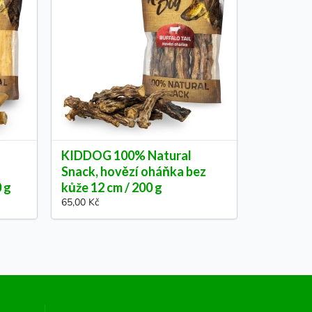
KIDDOG 100% Natural
Snack, hovězí oháňka bez
0 g
kůže 12 cm / 200 g
65,00 Kč