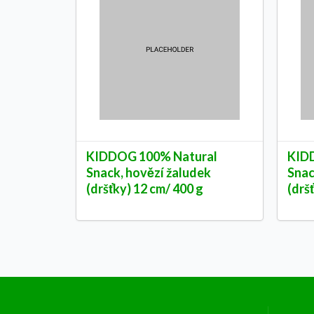
KIDDOG 100% Natural
KID
Snack, hovězí žaludek
Snac
(dršťky) 12 cm/ 400 g
(drš