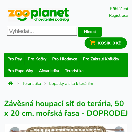
Přihlášení
Registrace
Hledat
KOŠÍK:
0 Kč
Pro Psy
Pro Kočky
Pro Hlodavce
Pro Zakrslé Králíčky
Pro Papoušky
Akvaristika
Teraristika
Teraristika
Lopatky a síta k teráriím
Závěsná houpací síť do terária, 50
x 20 cm, mořská řasa - DOPRODEJ