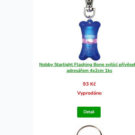
Nobby Starlight Flashing Bone svítící přívěse
adresářem 4x2cm 1ks
93 Kč
Vyprodáno
Detail