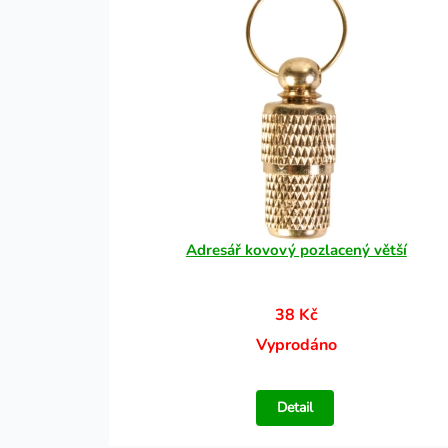
Adresář kovový pozlacený větší
38 Kč
Vyprodáno
Detail