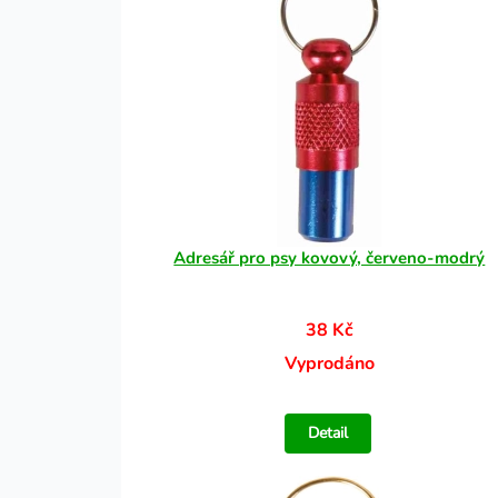
Adresář pro psy kovový, červeno-modrý
38 Kč
Vyprodáno
Detail