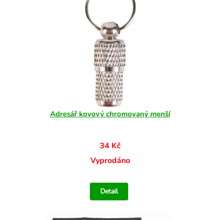
Adresář kovový chromovaný menší
34 Kč
Vyprodáno
Detail