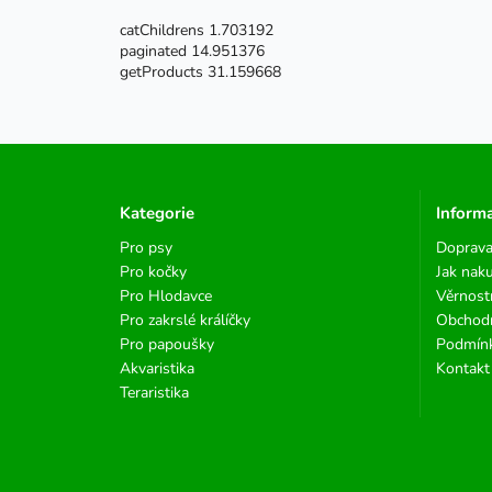
catChildrens 1.703192
paginated 14.951376
getProducts 31.159668
Kategorie
Inform
Pro psy
Doprava
Pro kočky
Jak nak
Pro Hlodavce
Věrnost
Pro zakrslé králíčky
Obchod
Pro papoušky
Podmínk
Akvaristika
Kontakt
Teraristika