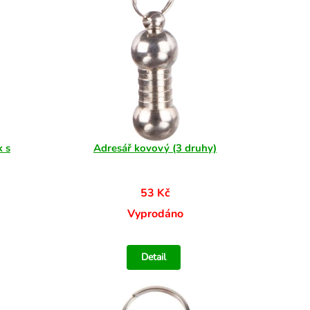
k s
Adresář kovový (3 druhy)
53 Kč
Vyprodáno
Detail