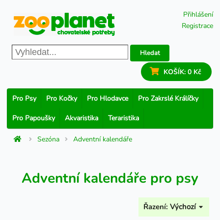
Přihlášení
Registrace
Hledat
KOŠÍK:
0 Kč
Pro Psy
Pro Kočky
Pro Hlodavce
Pro Zakrslé Králíčky
Pro Papoušky
Akvaristika
Teraristika
Sezóna
Adventní kalendáře
Adventní kalendáře pro psy
Řazení:
Výchozí