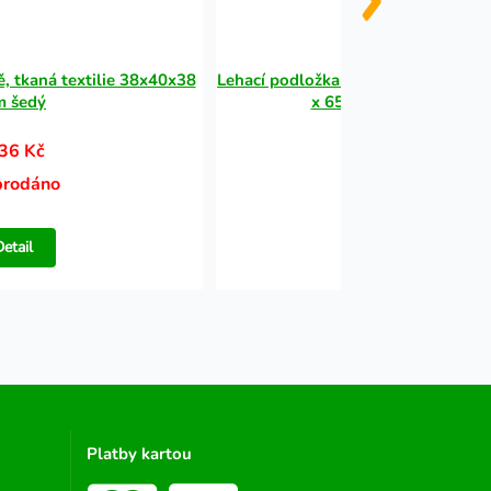
, tkaná textilie 38x40x38
Lehací podložka HARVEY, hebký dlo
m šedý
x 65 cm bílo-černo/šed
36 Kč
530 Kč
prodáno
Vyprodáno
Detail
Detail
Platby kartou