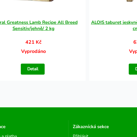
ral Greatness Lamb Recipe All Breed
ALOIS taburet jeskyně
Sensitiv/jehně/ 2 kg
c
421 Kč
6
Vyprodáno
Vy
Detail
ace
Zákaznícká sekce
 a platba
Přihlásit