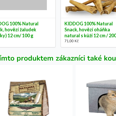
DOG 100% Natural
KIDDOG 100% Natural
k, hovězí žaludek
Snack, hovězí oháňka
ťky) 12 cm/ 100 g
natural s kůží 12 cm / 20
71,00 Kč
ímto produktem zákazníci také kou