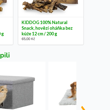
KIDDOG 100% Natural
Snack, hovězí oháňka bez
0 g
kůže 12 cm / 200 g
65,00 Kč
pili