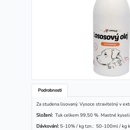
Podrobnosti
Za studena lisovaný. Vysoce stravitelný v extr
Složení:
Tuk celkem 99,50 %. Mastné kysel
Dávkování:
5-10% / kg tzn.: 50-100ml / kg k