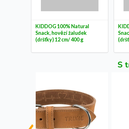
KIDDOG 100% Natural
KID
Snack, hovězí žaludek
Snac
(dršťky) 12 cm/ 400 g
(drš
S t