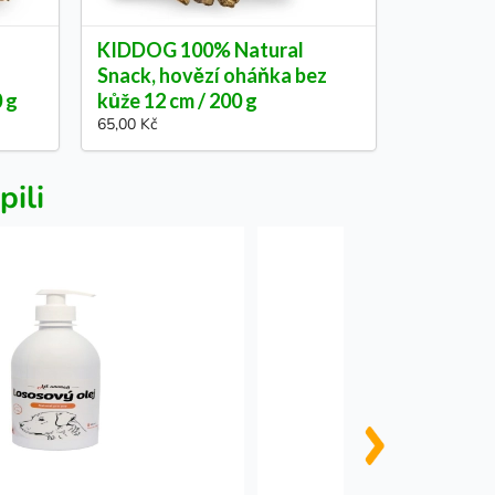
KIDDOG 100% Natural
Snack, hovězí oháňka bez
0 g
kůže 12 cm / 200 g
65,00 Kč
pili