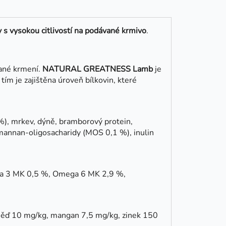
s vysokou citlivostí na podávané krmivo
.
vané krmení.
NATURAL GREATNESS Lamb
je
 tím je zajištěna úroveň bílkovin, které
%), mrkev, dýně, bramborový protein,
y, mannan-oligosacharidy (MOS 0,1 %), inulin
ega 3 MK 0,5 %, Omega 6 MK 2,9 %,
 měď 10 mg/kg, mangan 7,5 mg/kg, zinek 150