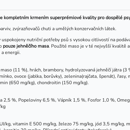
je kompletním krmením superprémiové kvality pro dospělé psy 
barviv, zvýrazňovačů chuti a umělých konzervačních látek.
y uspokojeny nutriční potřeby psů s vysokou citlivostí na podá
ho
pouze jehněčího masa
. Použité maso je v té nejvyšší kvalitě a
a energii.
maso (11 %), hrách, brambory, hydrolyzovaná jehněčí játra (3 
emínko, ovoce (jablka, borůvky), zelenina(rajčata, špenát), řas
amin (650 mg/kg), chondroitin (150 mg/kg).
ina 2,5 %, Popeloviny 6,5 %, Vápník 1,5 %, Fosfor 1,0 %, Om
/kg
UI/kg, vitamin E 500 mg/kg, železo 75 mg/kg, jód 3,5 mg/kg,