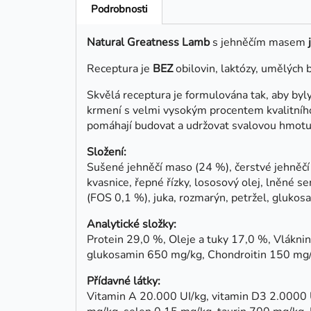
Podrobnosti
Natural Greatness Lamb
s jehněčím masem
Receptura je
BEZ
obilovin, laktózy, umělých 
Skvělá receptura je formulována tak, aby byl
krmení s velmi vysokým procentem kvalitní
pomáhají budovat a udržovat svalovou hmotu 
Složení:
Sušené jehněčí maso (24 %), čerstvé jehněčí 
kvasnice, řepné řízky, lososový olej, lněné s
(FOS 0,1 %), juka, rozmarýn, petržel, glukos
Analytické složky:
Protein 29,0 %, Oleje a tuky 17,0 %, Vlákn
glukosamin 650 mg/kg, Chondroitin 150 mg
Přídavné látky:
Vitamin A 20.000 UI/kg, vitamin D3 2.0000 