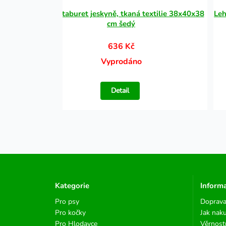
 hovězí
ALOIS taburet jeskyně, tkaná textilie 38x40x38
Leh
cm šedý
636 Kč
Vyprodáno
Detail
Kategorie
Inform
Pro psy
Doprava
Pro kočky
Jak nak
Pro Hlodavce
Věrnost