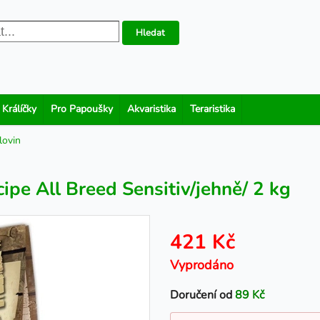
Hledat
 Králíčky
Pro Papoušky
Akvaristika
Teraristika
lovin
pe All Breed Sensitiv/jehně/ 2 kg
421 Kč
Vyprodáno
Doručení od
89 Kč