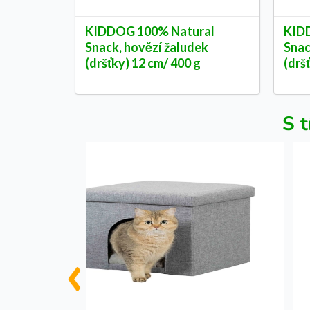
KIDDOG 100% Natural
KID
Snack, hovězí žaludek
Snac
(dršťky) 12 cm/ 400 g
(drš
S t