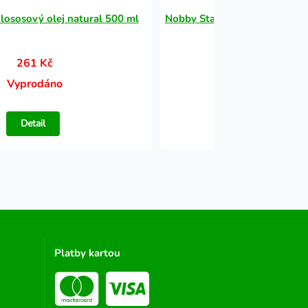
ososový olej natural 500 ml
Nobby StarSnack Sticks pamls
200g
261 Kč
56 Kč
Vyprodáno
Vyprodáno
Detail
Detail
Platby kartou