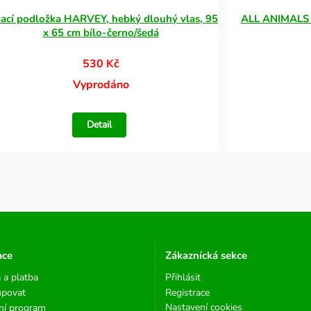
ací podložka HARVEY, hebký dlouhý vlas, 95
ALL ANIMALS l
x 65 cm bílo-černo/šedá
530 Kč
Vyprodáno
Detail
ace
Zákaznícká sekce
 a platba
Přihlásit
upovat
Registrace
Nastavení cookies
ní program