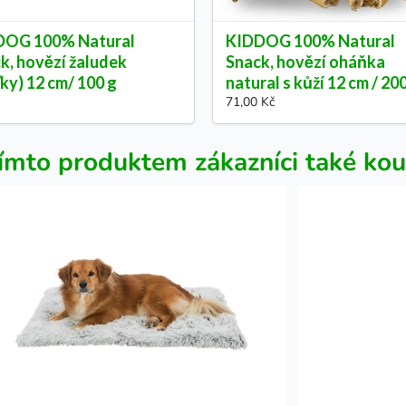
DOG 100% Natural
KIDDOG 100% Natural
k, hovězí žaludek
Snack, hovězí oháňka
ťky) 12 cm/ 100 g
natural s kůží 12 cm / 20
71,00 Kč
ímto produktem zákazníci také kou