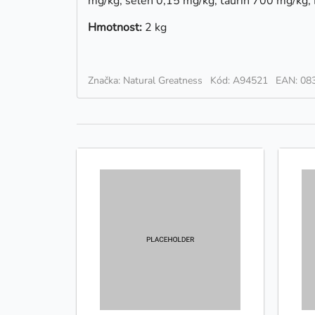
mg/kg, selen 0,15 mg/kg, taurin 700 mg/kg, L
Hmotnost:
2 kg
Značka: Natural Greatness
Kód: A94521
EAN: 08