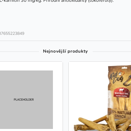
-karnitin 30 mg/kg. Přírodní antioxidanty (tokoferoly).
37655223849
Nejnovější produkty