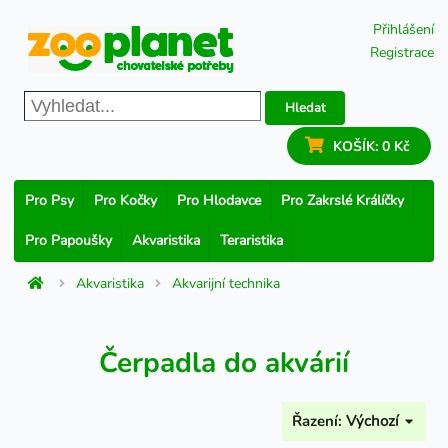
Přihlášení
Registrace
Hledat
KOŠÍK:
0 Kč
Pro Psy
Pro Kočky
Pro Hlodavce
Pro Zakrslé Králíčky
Pro Papoušky
Akvaristika
Teraristika
Akvaristika
Akvarijní technika
Čerpadla do akvárií
Řazení:
Výchozí