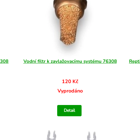
6308
Vodní filtr k zavlažovacímu systému 76308
Repti
120 Kč
Vyprodáno
Detail