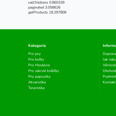
catChildrens 0.860339
paginated 3.058626
getProducts 18.297808
Kategorie
Inform
Pro psy
Doprava
Pro kočky
Jak nak
Pro Hlodavce
Věrnost
Pro zakrslé králíčky
Obchod
Pro papoušky
Podmínk
Akvaristika
Kontakt
Teraristika