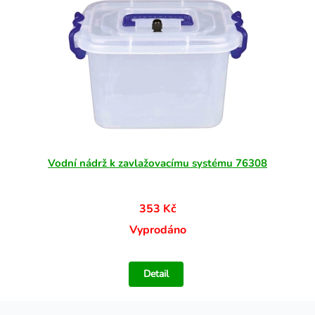
Vodní nádrž k zavlažovacímu systému 76308
353 Kč
Vyprodáno
Detail