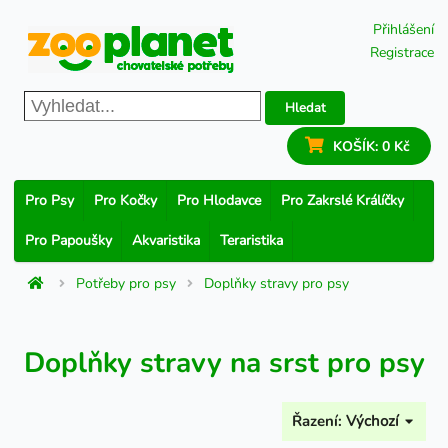
Přihlášení
Registrace
Hledat
KOŠÍK:
0 Kč
Pro Psy
Pro Kočky
Pro Hlodavce
Pro Zakrslé Králíčky
Pro Papoušky
Akvaristika
Teraristika
Potřeby pro psy
Doplňky stravy pro psy
Doplňky stravy na srst pro psy
Řazení:
Výchozí