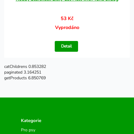
53 Kč
Vyprodáno
Detail
catChildrens 0.853282
paginated 3.164251
getProducts 6.850769
Kategorie
Pro psy