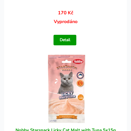
170 Kč
Vyprodáno
Detail
Nobby Starsnack Licky Cat Malt with Tuna 5x15g