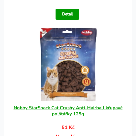
Detail
Nobby StarSnack Cat Crushy Anti-Hairball křupavé
polštářky 125g
51 Kč