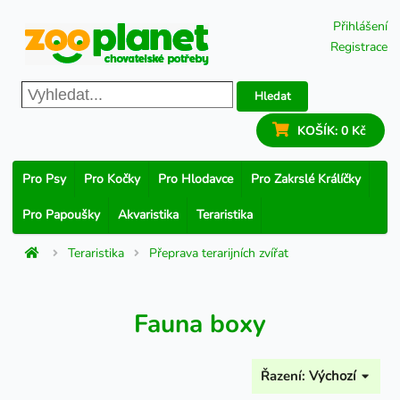
Přihlášení
Registrace
Hledat
KOŠÍK:
0 Kč
Pro Psy
Pro Kočky
Pro Hlodavce
Pro Zakrslé Králíčky
Pro Papoušky
Akvaristika
Teraristika
Teraristika
Přeprava terarijních zvířat
Fauna boxy
Řazení:
Výchozí