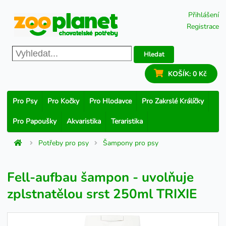
Přihlášení
Registrace
Hledat
KOŠÍK:
0 Kč
Pro Psy
Pro Kočky
Pro Hlodavce
Pro Zakrslé Králíčky
Pro Papoušky
Akvaristika
Teraristika
Potřeby pro psy
Šampony pro psy
Fell-aufbau šampon - uvolňuje
zplstnatělou srst 250ml TRIXIE