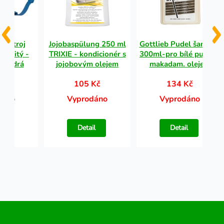
postroj
Jojobaspülung 250 ml
Gottlieb Pudel šampon
odšitý -
TRIXIE - kondicionér s
300ml-pro bílé pudly s
á modrá
jojobovým olejem
makadam. olejem
Kč
105 Kč
134 Kč
dáno
Vyprodáno
Vyprodáno
l
Detail
Detail