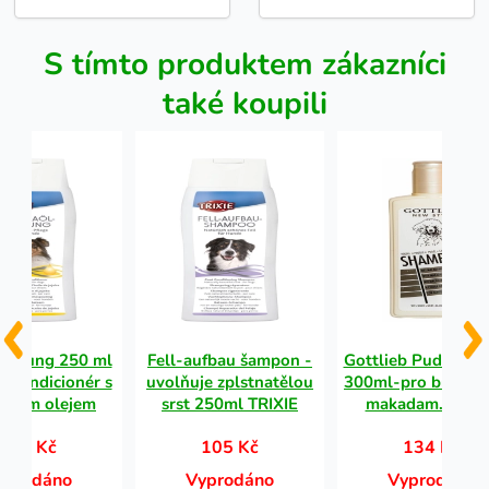
S tímto produktem zákazníci
také koupili
spülung 250 ml
Fell-aufbau šampon -
Gottlieb Pudel ša
- kondicionér s
uvolňuje zplstnatělou
300ml-pro bílé pud
bovým olejem
srst 250ml TRIXIE
makadam. olej
105 Kč
105 Kč
134 Kč
yprodáno
Vyprodáno
Vyprodáno