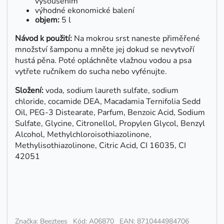
vysoušením
výhodné ekonomické balení
objem:
5 l
Návod k použití:
Na mokrou srst naneste přiměřené
množství šamponu a mněte jej dokud se nevytvoří
hustá pěna. Poté opláchněte vlažnou vodou a psa
vytřete ručníkem do sucha nebo vyfénujte.
Složení:
voda, sodium laureth sulfate, sodium
chloride, cocamide DEA, Macadamia Ternifolia Sedd
Oil, PEG-3 Distearate, Parfum, Benzoic Acid, Sodium
Sulfate, Glycine, Citronellol, Propylen Glycol, Benzyl
Alcohol, Methylchloroisothiazolinone,
Methylisothiazolinone, Citric Acid, CI 16035, CI
42051
Značka: Beeztees
Kód: A06870
EAN: 8710444984706