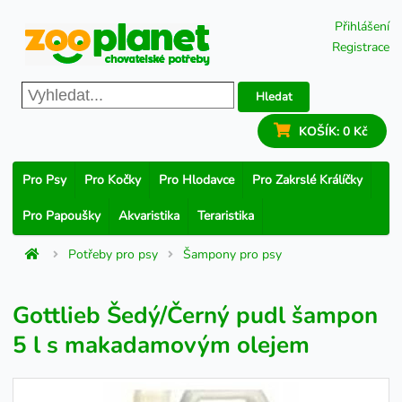
Přihlášení
Registrace
Hledat
KOŠÍK:
0 Kč
Pro Psy
Pro Kočky
Pro Hlodavce
Pro Zakrslé Králíčky
Pro Papoušky
Akvaristika
Teraristika
Potřeby pro psy
Šampony pro psy
Gottlieb Šedý/Černý pudl šampon
5 l s makadamovým olejem