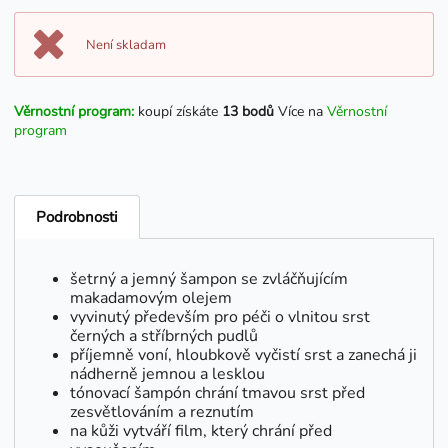
Není skladam
Věrnostní program:
koupí získáte
13 bodů
Více na
Věrnostní
program
Podrobnosti
šetrný a jemný šampon se zvláčňujícím
makadamovým olejem
vyvinutý především pro péči o vlnitou srst
černých a stříbrných pudlů
příjemně voní, hloubkově vyčistí srst a zanechá ji
nádherně jemnou a lesklou
tónovací šampón chrání tmavou srst před
zesvětlováním a reznutím
na kůži vytváří film, který chrání před