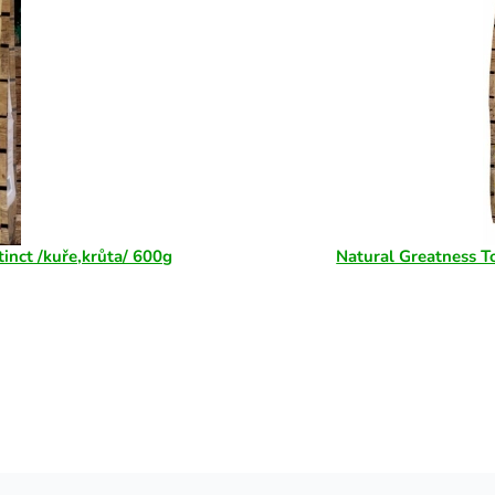
inct /kuře,krůta/ 600g
Natural Greatness T