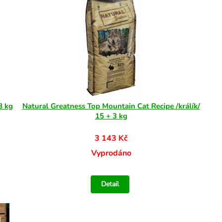
8 kg
Natural Greatness Top Mountain Cat Recipe /králík/
15 + 3 kg
3 143 Kč
Vyprodáno
Detail