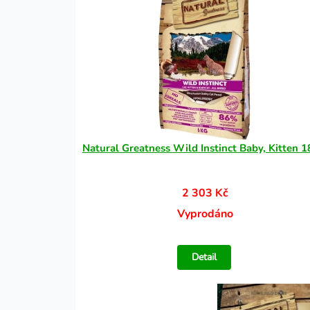
Natural Greatness Wild Instinct Baby, Kitten 1
2 303 Kč
Vyprodáno
Detail