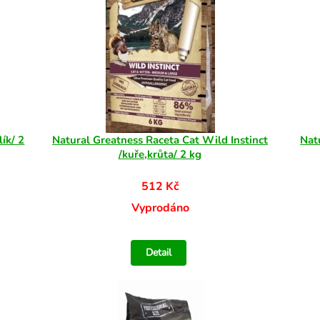
ík/ 2
Natural Greatness Raceta Cat Wild Instinct
Nat
/kuře,krůta/ 2 kg
512 Kč
Vyprodáno
Detail