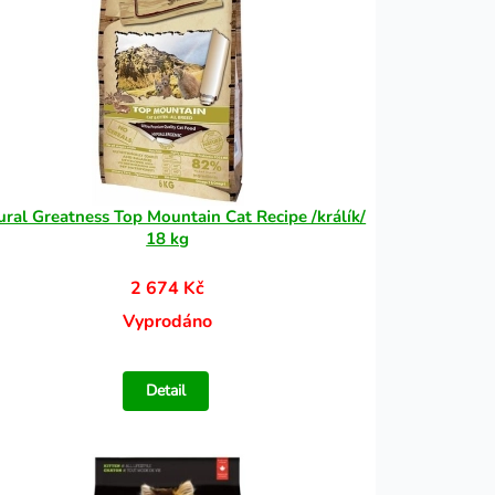
ural Greatness Top Mountain Cat Recipe /králík/
18 kg
2 674 Kč
Vyprodáno
Detail