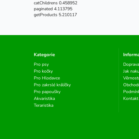
catChildrens 0.458952
paginated 4.113795
getProducts 5.210117
Kategorie
Inform
Pro psy
Doprava
Pro kočky
Jak nak
Pro Hlodavce
Věrnost
Pro zakrslé králíčky
Obchod
Pro papoušky
Podmínk
Akvaristika
Kontakt
Teraristika