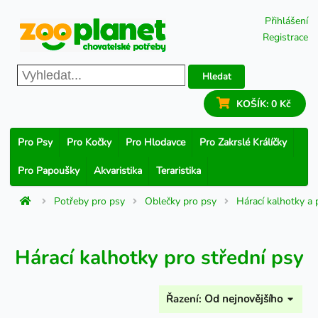
Přihlášení
Registrace
Hledat
KOŠÍK:
0 Kč
Pro Psy
Pro Kočky
Pro Hlodavce
Pro Zakrslé Králíčky
Pro Papoušky
Akvaristika
Teraristika
Potřeby pro psy
Oblečky pro psy
Hárací kalhotky a 
Hárací kalhotky pro střední psy
Řazení:
Od nejnovějšího