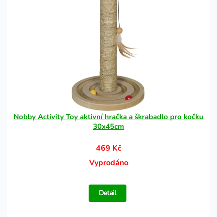
Nobby Activity Toy aktivní hračka a škrabadlo pro kočku
30x45cm
469 Kč
Vyprodáno
Detail