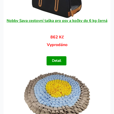
Nobby Sava cestovní taška pro psy a kočky do 6 kg černá
862 Kč
Vyprodáno
Detail