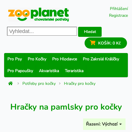
Přihlášení
Registrace
Hledat
KOŠÍK:
0 Kč
Pro Psy
Pro Kočky
Pro Hlodavce
Pro Zakrslé Králíčky
Pro Papoušky
Akvaristika
Teraristika
Potřeby pro kočky
Hračky pro kočky
Hračky na pamlsky pro kočky
Řazení:
Výchozí