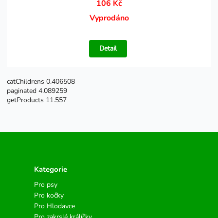
106 Kč
Vyprodáno
Detail
catChildrens 0.406508
paginated 4.089259
getProducts 11.557
Kategorie
Pro psy
Pro kočky
Pro Hlodavce
Pro zakrslé králíčky