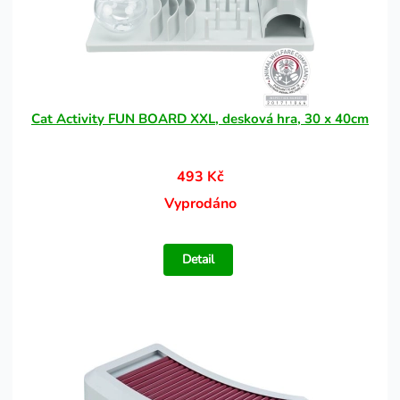
Cat Activity FUN BOARD XXL, desková hra, 30 x 40cm
493 Kč
Vyprodáno
Detail