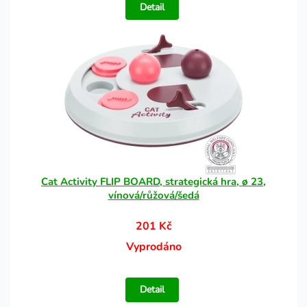
Detail
Cat Activity FLIP BOARD, strategická hra, ø 23,
vínová/růžová/šedá
201 Kč
Vyprodáno
Detail