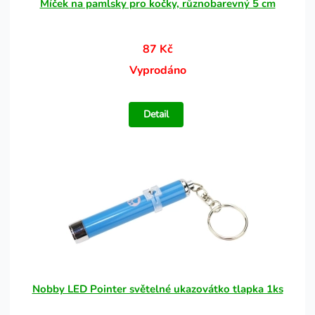
Míček na pamlsky pro kočky, různobarevný 5 cm
87 Kč
Vyprodáno
Detail
Nobby LED Pointer světelné ukazovátko tlapka 1ks