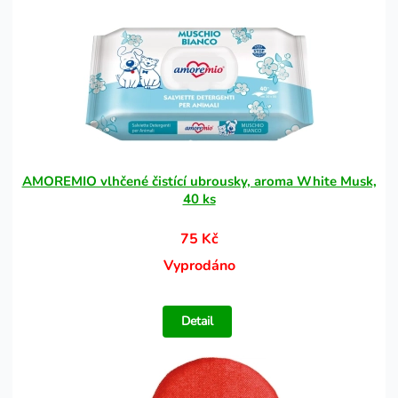
AMOREMIO vlhčené čistící ubrousky, aroma White Musk,
40 ks
75 Kč
Vyprodáno
Detail