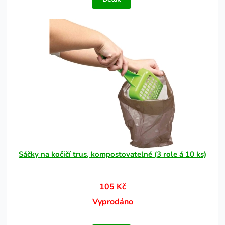
Sáčky na kočičí trus, kompostovatelné (3 role á 10 ks)
105 Kč
Vyprodáno