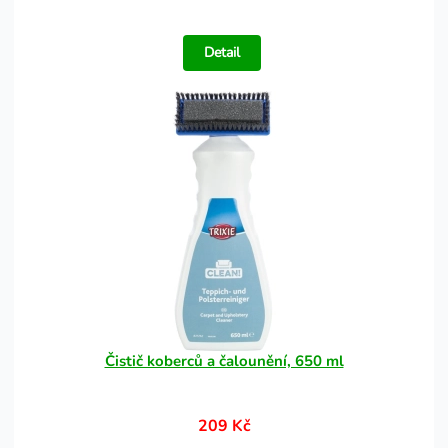
Detail
Čistič koberců a čalounění, 650 ml
209 Kč