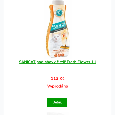
SANICAT podlahový čistič Fresh Flower 1 l
113 Kč
Vyprodáno
Detail