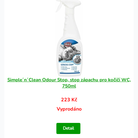
Simple´n´Clean Odour Stop, stop zápachu pro kočičí WC,
750ml
223 Kč
Vyprodáno
Detail