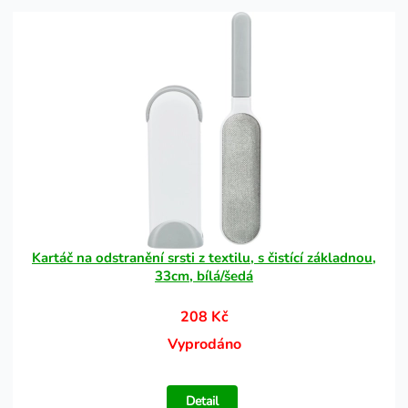
Kartáč na odstranění srsti z textilu, s čistící základnou,
33cm, bílá/šedá
208 Kč
Vyprodáno
Detail