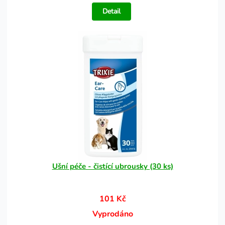
Detail
Ušní péče - čistící ubrousky (30 ks)
101 Kč
Vyprodáno