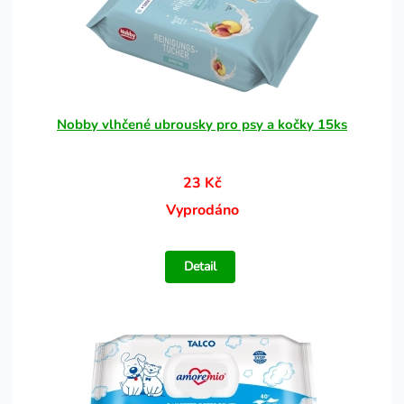
Nobby vlhčené ubrousky pro psy a kočky 15ks
23 Kč
Vyprodáno
Detail