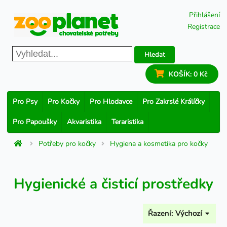
Přihlášení
Registrace
Hledat
KOŠÍK:
0 Kč
Pro Psy
Pro Kočky
Pro Hlodavce
Pro Zakrslé Králíčky
Pro Papoušky
Akvaristika
Teraristika
Potřeby pro kočky
Hygiena a kosmetika pro kočky
Hygienické a čisticí prostředky
Řazení:
Výchozí