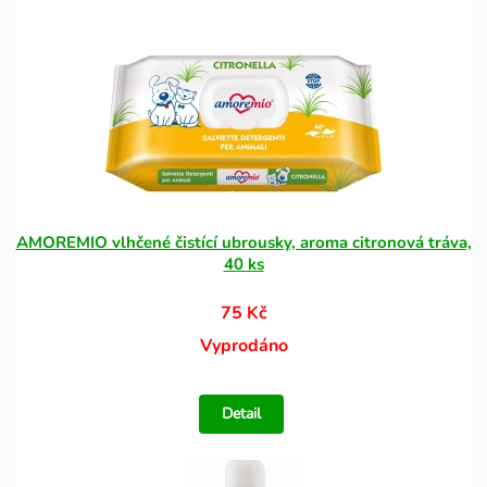
AMOREMIO vlhčené čistící ubrousky, aroma citronová tráva,
40 ks
75 Kč
Vyprodáno
Detail