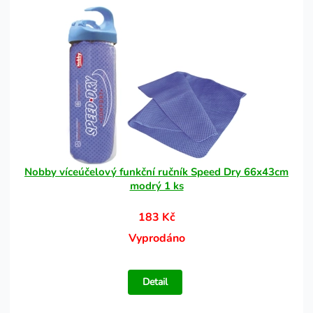
Nobby víceúčelový funkční ručník Speed Dry 66x43cm
modrý 1 ks
183 Kč
Vyprodáno
Detail