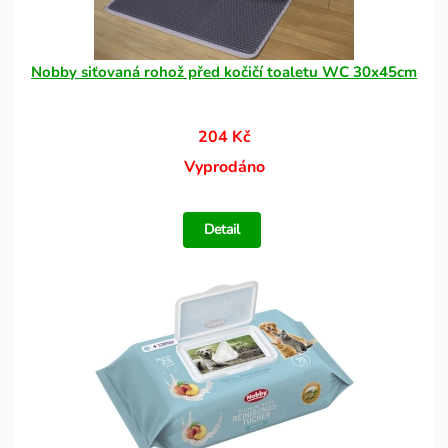
Nobby siťovaná rohož před kočičí toaletu WC 30x45cm
204 Kč
Vyprodáno
Detail