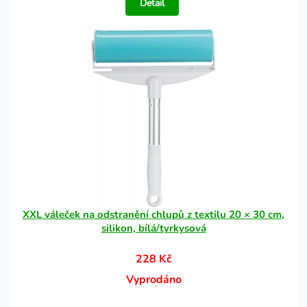
Detail
XXL váleček na odstranění chlupů z textilu 20 × 30 cm,
silikon, bílá/tyrkysová
228 Kč
Vyprodáno