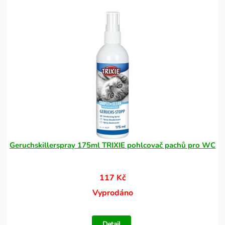
Geruchskillerspray 175ml TRIXIE pohlcovač pachů pro WC
117 Kč
Vyprodáno
Detail