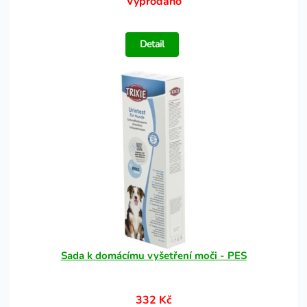
Vyprodáno
Detail
Sada k domácímu vyšetření moči - PES
332 Kč