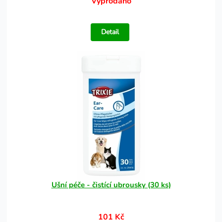
Vyprodáno
Detail
Ušní péče - čistící ubrousky (30 ks)
101 Kč