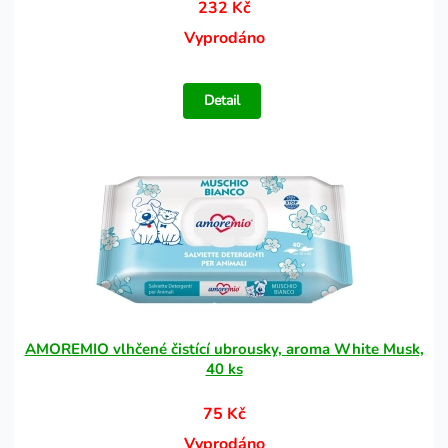
232 Kč
Vyprodáno
Detail
AMOREMIO vlhčené čistící ubrousky, aroma White Musk,
40 ks
75 Kč
Vyprodáno