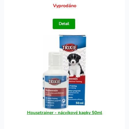
Vyprodáno
Detail
Housetrainer - nácvikové kapky 50ml