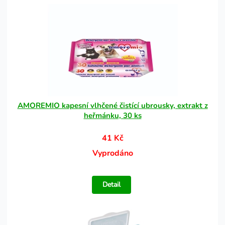
AMOREMIO kapesní vlhčené čistící ubrousky, extrakt z
heřmánku, 30 ks
41 Kč
Vyprodáno
Detail