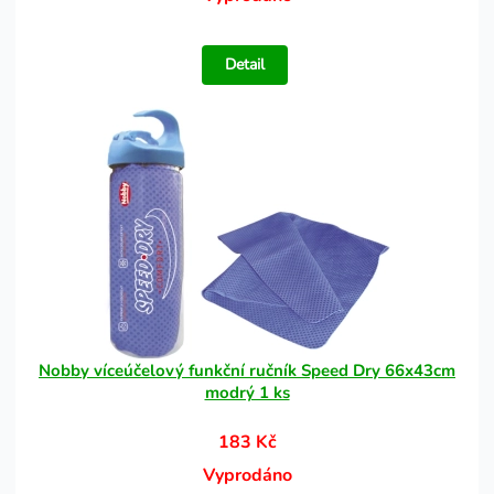
Detail
Nobby víceúčelový funkční ručník Speed Dry 66x43cm
modrý 1 ks
183 Kč
Vyprodáno