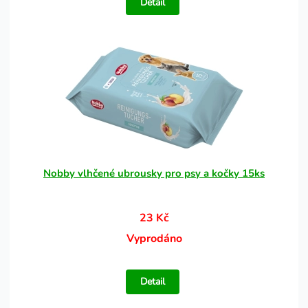
Detail
Nobby vlhčené ubrousky pro psy a kočky 15ks
23 Kč
Vyprodáno
Detail