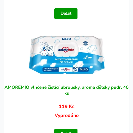
Detail
AMOREMIO vlhčené čistící ubrousky, aroma dětský pudr, 40
ks
119 Kč
Vyprodáno