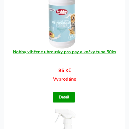
Nobby vlhčené ubrousky pro psy a kočky tuba 50ks
95 Kč
Vyprodáno
Detail