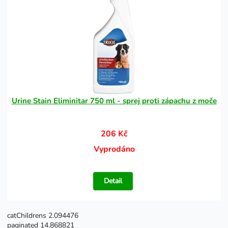
Urine Stain Eliminitar 750 ml - sprej proti zápachu z moče
206 Kč
Vyprodáno
Detail
catChildrens 2.094476
paginated 14.868821