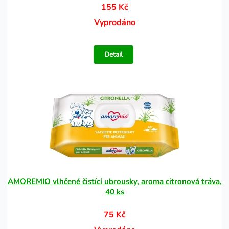
155 Kč
Vyprodáno
Detail
AMOREMIO vlhčené čistící ubrousky, aroma citronová tráva,
40 ks
75 Kč