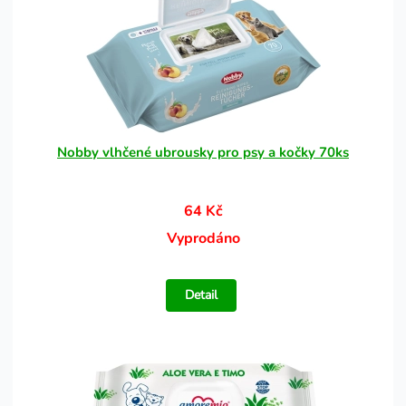
Nobby vlhčené ubrousky pro psy a kočky 70ks
64 Kč
Vyprodáno
Detail