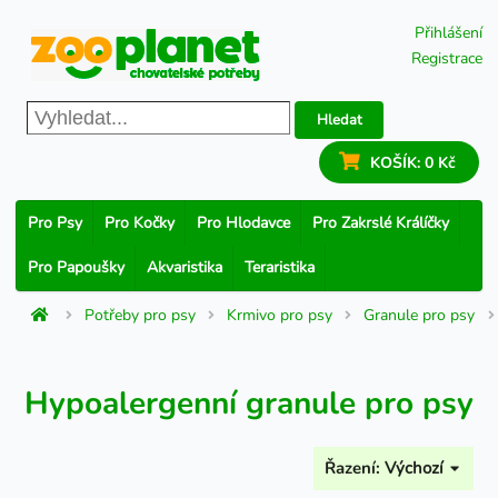
Přihlášení
Registrace
Hledat
KOŠÍK:
0 Kč
Pro Psy
Pro Kočky
Pro Hlodavce
Pro Zakrslé Králíčky
Pro Papoušky
Akvaristika
Teraristika
Potřeby pro psy
Krmivo pro psy
Granule pro psy
Hypoalergenní granule pro psy
Řazení:
Výchozí