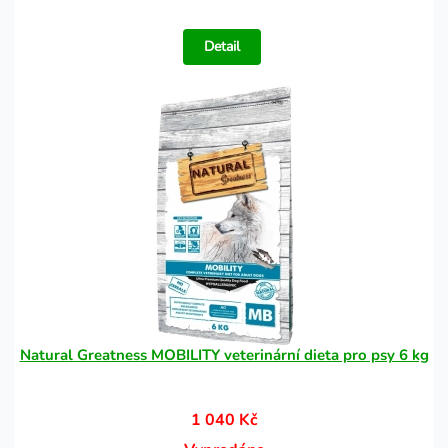
Detail
Natural Greatness MOBILITY veterinární dieta pro psy 6 kg
1 040 Kč