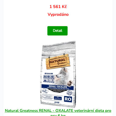
1 561 Kč
Vyprodáno
Detail
Natural Greatness RENAL - OXALATE veterinární dieta pro
psy 6 kg