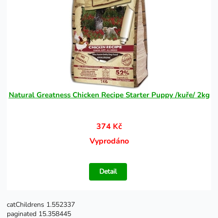
Natural Greatness Chicken Recipe Starter Puppy /kuře/ 2kg
374 Kč
Vyprodáno
Detail
catChildrens 1.552337
paginated 15.358445