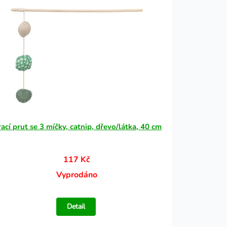
ací prut se 3 míčky, catnip, dřevo/látka, 40 cm
117 Kč
Vyprodáno
Detail