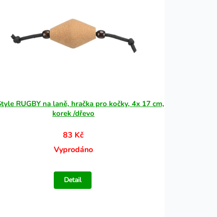
Style RUGBY na laně, hračka pro kočky, 4x 17 cm,
korek /dřevo
83 Kč
Vyprodáno
Detail