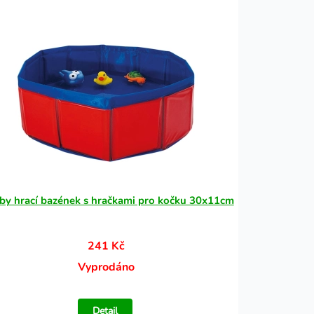
by hrací bazének s hračkami pro kočku 30x11cm
241 Kč
Vyprodáno
Detail