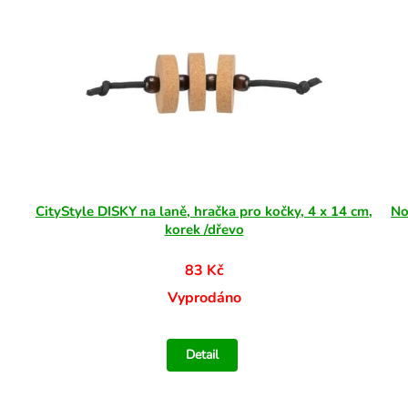
CityStyle DISKY na laně, hračka pro kočky, 4 x 14 cm,
No
korek /dřevo
83 Kč
Vyprodáno
Detail