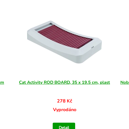
cm
Cat Activity ROD BOARD, 35 x 19.5 cm, plast
Nob
278 Kč
Vyprodáno
Detail