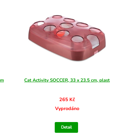
cm
Cat Activity SOCCER, 33 x 23.5 cm, plast
265 Kč
Vyprodáno
Detail