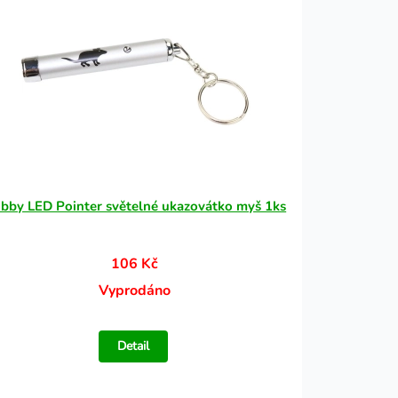
bby LED Pointer světelné ukazovátko myš 1ks
106 Kč
Vyprodáno
Detail