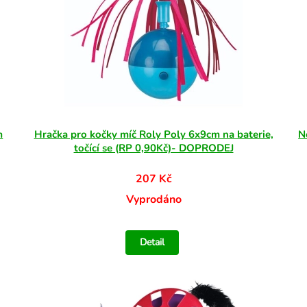
m
Hračka pro kočky míč Roly Poly 6x9cm na baterie,
N
točící se (RP 0,90Kč)- DOPRODEJ
207 Kč
Vyprodáno
Detail