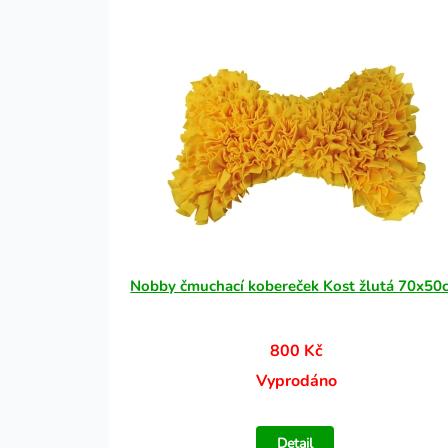
Nobby čmuchací kobereček Kost žlutá 70x50
800 Kč
Vyprodáno
Detail