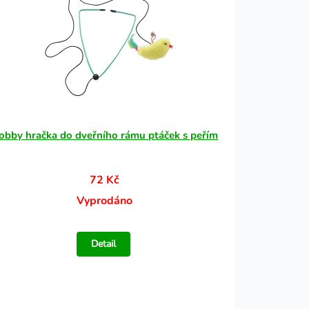
obby hračka do dveřního rámu ptáček s peřím
72 Kč
Vyprodáno
Detail