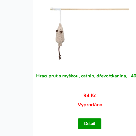
Hrací prut s myškou, catnip, dřevo/tkanina, , 4
94 Kč
Vyprodáno
Detail