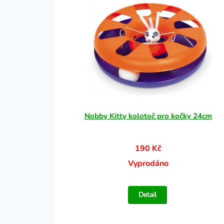
Nobby Kitty kolotoč pro kočky 24cm
190 Kč
Vyprodáno
Detail