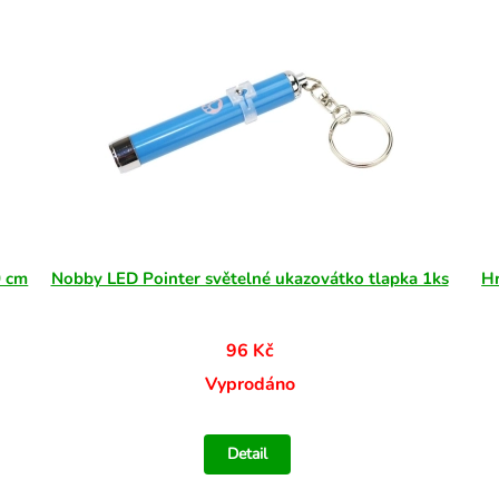
0 cm
Nobby LED Pointer světelné ukazovátko tlapka 1ks
Hr
96 Kč
Vyprodáno
Detail