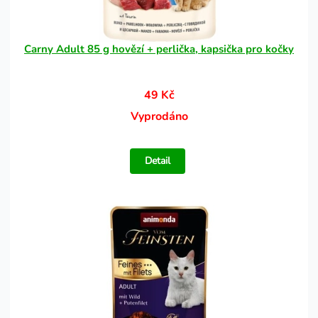
Carny Adult 85 g hovězí + perlička, kapsička pro kočky
49 Kč
Vyprodáno
Detail