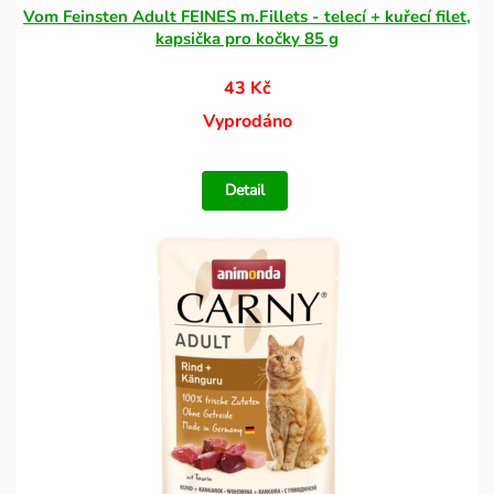
Vom Feinsten Adult FEINES m.Fillets - telecí + kuřecí filet,
kapsička pro kočky 85 g
43 Kč
Vyprodáno
Detail