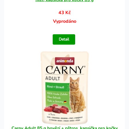
43 Kč
Vyprodáno
Detail
Carny Adult 85 g hovězí + pštros, kapsička pro kočky