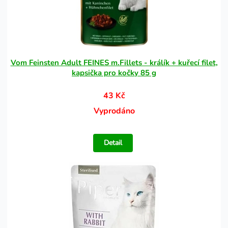
Vom Feinsten Adult FEINES m.Fillets - králík + kuřecí filet,
kapsička pro kočky 85 g
43 Kč
Vyprodáno
Detail