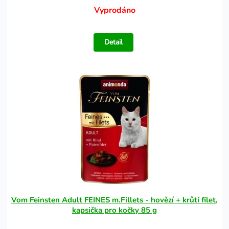
Vyprodáno
Detail
Vom Feinsten Adult FEINES m.Fillets - hovězí + krůtí filet,
kapsička pro kočky 85 g