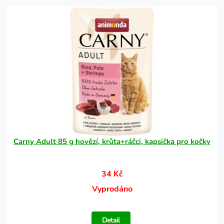
Carny Adult 85 g hovězí, krůta+ráčci, kapsička pro kočky
34 Kč
Vyprodáno
Detail