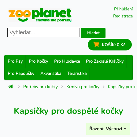
Přihlášení
Registrace
Hledat
KOŠÍK:
0 Kč
Pro Psy
Pro Kočky
Pro Hlodavce
Pro Zakrslé Králíčky
Pro Papoušky
Akvaristika
Teraristika
Potřeby pro kočky
Krmivo pro kočky
Kapsičky pro k
Kapsičky pro dospělé kočky
Řazení:
Výchozí