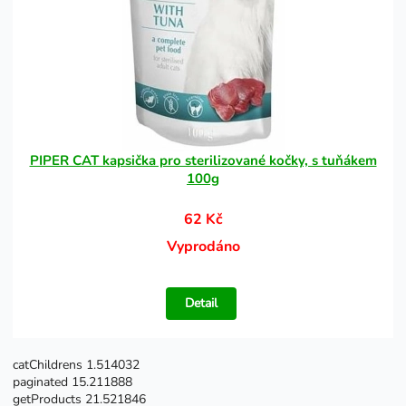
PIPER CAT kapsička pro sterilizované kočky, s tuňákem
100g
62 Kč
Vyprodáno
Detail
catChildrens 1.514032
paginated 15.211888
getProducts 21.521846