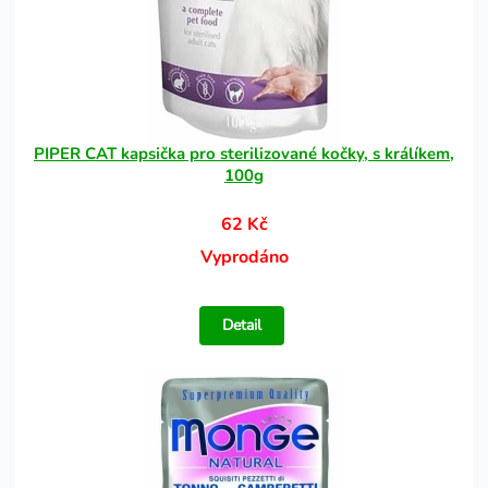
PIPER CAT kapsička pro sterilizované kočky, s králíkem,
100g
62 Kč
Vyprodáno
Detail