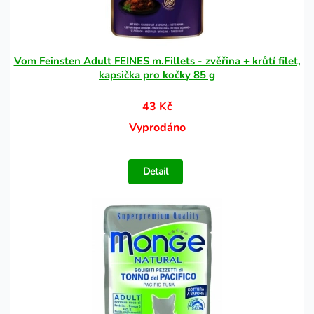
Vom Feinsten Adult FEINES m.Fillets - zvěřina + krůtí filet,
kapsička pro kočky 85 g
43 Kč
Vyprodáno
Detail