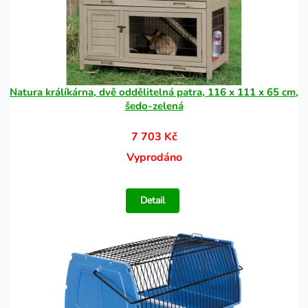
Natura králíkárna, dvě oddělitelná patra, 116 x 111 x 65 cm,
šedo-zelená
7 703 Kč
Vyprodáno
Detail