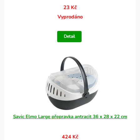
23 Kč
Vyprodáno
Detail
Savic Elmo Large přepravka antracit 36 x 28 x 22 cm
424 Kč