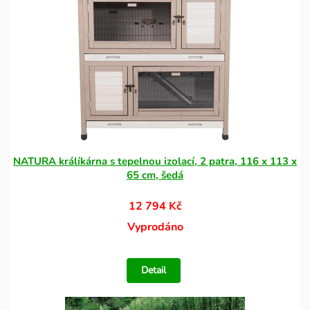
NATURA králíkárna s tepelnou izolací, 2 patra, 116 x 113 x
65 cm, šedá
12 794 Kč
Vyprodáno
Detail