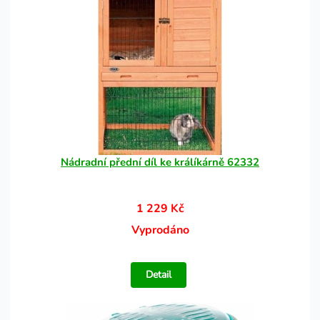
Nádradní přední díl ke králíkárně 62332
1 229 Kč
Vyprodáno
Detail