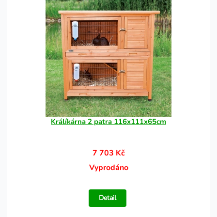
Králíkárna 2 patra 116x111x65cm
7 703 Kč
Vyprodáno
Detail