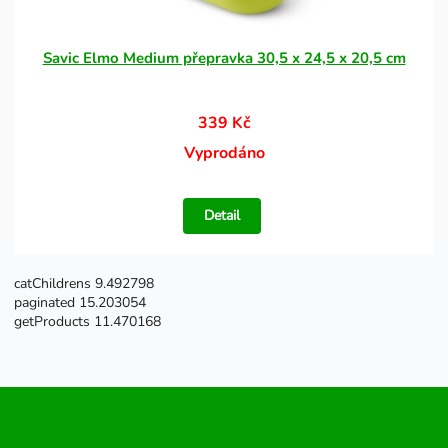
Savic Elmo Medium přepravka 30,5 x 24,5 x 20,5 cm
339 Kč
Vyprodáno
Detail
catChildrens 9.492798
paginated 15.203054
getProducts 11.470168