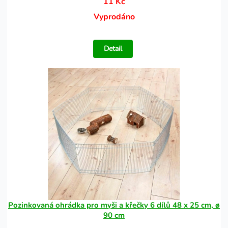
11 Kč
Vyprodáno
Detail
Pozinkovaná ohrádka pro myši a křečky 6 dílů 48 x 25 cm, ø
90 cm