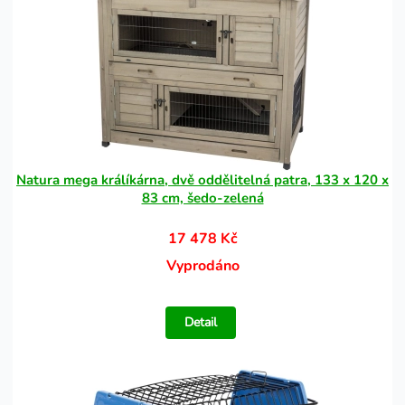
Natura mega králíkárna, dvě oddělitelná patra, 133 x 120 x
83 cm, šedo-zelená
17 478 Kč
Vyprodáno
Detail