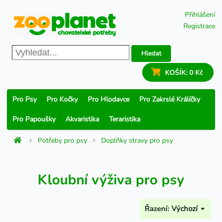
Přihlášení
Registrace
Hledat
KOŠÍK:
0 Kč
Pro Psy
Pro Kočky
Pro Hlodavce
Pro Zakrslé Králíčky
Pro Papoušky
Akvaristika
Teraristika
Potřeby pro psy
Doplňky stravy pro psy
Kloubní výživa pro psy
Řazení:
Výchozí