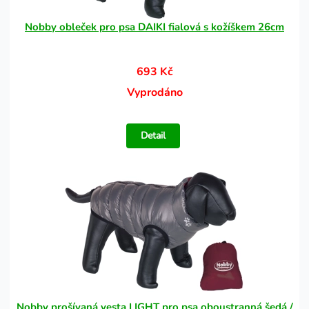
Nobby obleček pro psa DAIKI fialová s kožíškem 26cm
693 Kč
Vyprodáno
Detail
Nobby prošívaná vesta LIGHT pro psa oboustranná šedá /