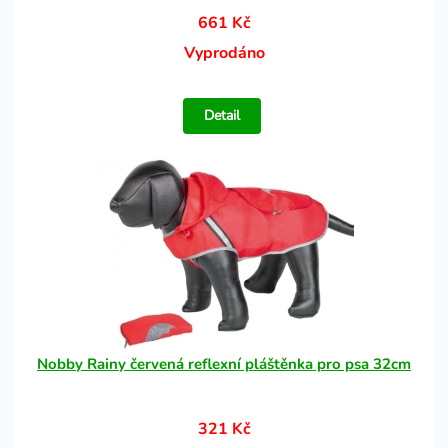
661 Kč
Vyprodáno
Detail
Nobby Rainy červená reflexní pláštěnka pro psa 32cm
321 Kč