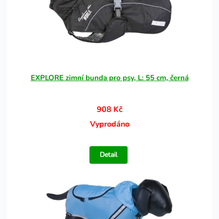
EXPLORE zimní bunda pro psy, L: 55 cm, černá
908 Kč
Vyprodáno
Detail