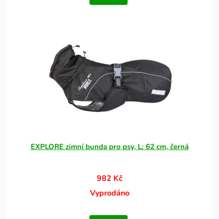
EXPLORE zimní bunda pro psy, L: 62 cm, černá
982 Kč
Vyprodáno