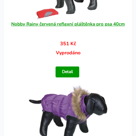
Nobby Rainy červená reflexní pláštěnka pro psa 40cm
351 Kč
Vyprodáno
Detail