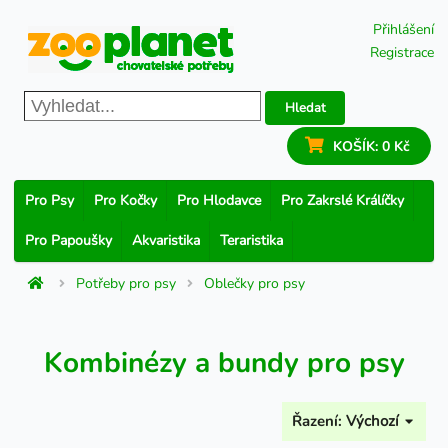
Přihlášení
Registrace
Hledat
KOŠÍK:
0 Kč
Pro Psy
Pro Kočky
Pro Hlodavce
Pro Zakrslé Králíčky
Pro Papoušky
Akvaristika
Teraristika
Potřeby pro psy
Oblečky pro psy
Kombinézy a bundy pro psy
Řazení:
Výchozí