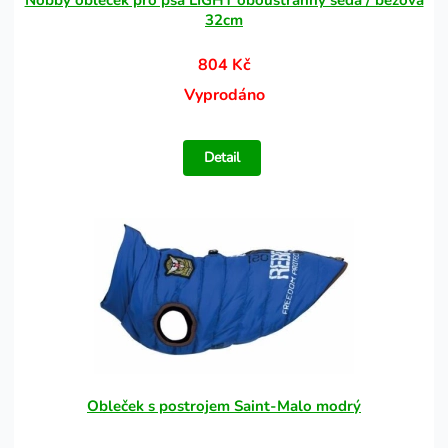
Nobby obleček pro psa LIGHT oboustranný šedá / béžová
32cm
804 Kč
Vyprodáno
Detail
Obleček s postrojem Saint-Malo modrý