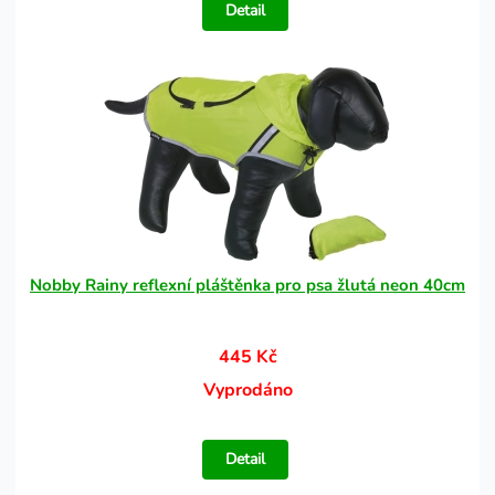
Detail
Nobby Rainy reflexní pláštěnka pro psa žlutá neon 40cm
445 Kč
Vyprodáno
Detail