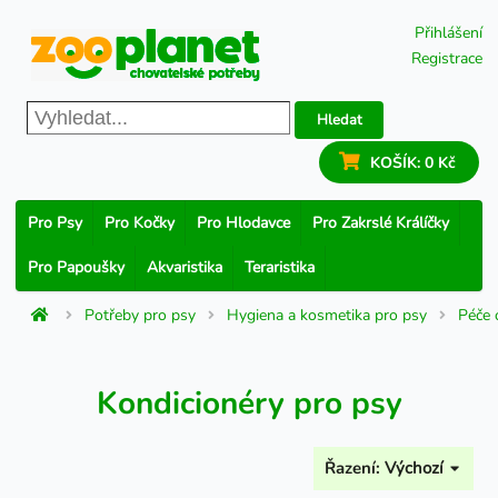
Přihlášení
Registrace
Hledat
KOŠÍK:
0 Kč
Pro Psy
Pro Kočky
Pro Hlodavce
Pro Zakrslé Králíčky
Pro Papoušky
Akvaristika
Teraristika
Potřeby pro psy
Hygiena a kosmetika pro psy
Péče 
Kondicionéry pro psy
Řazení:
Výchozí