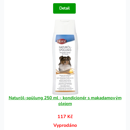
Detail
Naturöl-spülung 250 ml - kondicionér s makadamovým
olejem
117 Kč
Vyprodáno