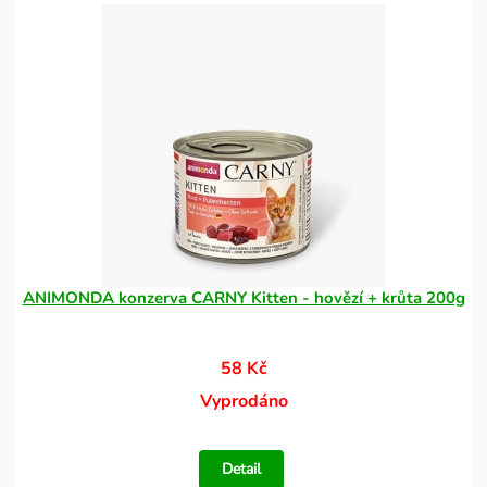
ANIMONDA konzerva CARNY Kitten - hovězí + krůta 200g
58 Kč
Vyprodáno
Detail