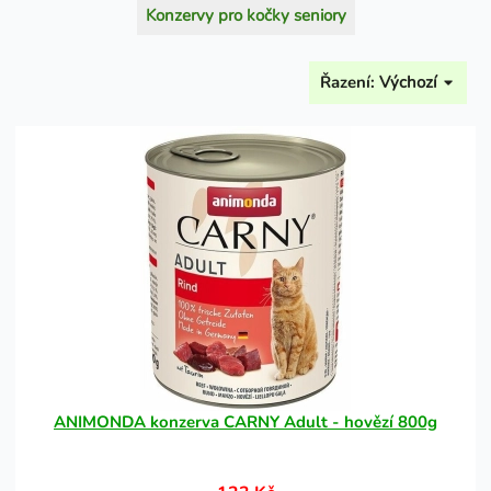
Konzervy pro kočky seniory
Řazení:
Výchozí
ANIMONDA konzerva CARNY Adult - hovězí 800g