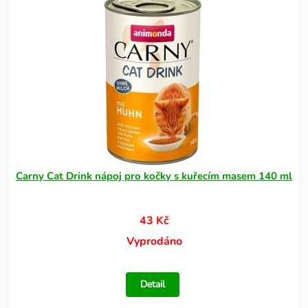
Carny Cat Drink nápoj pro kočky s kuřecím masem 140 ml
43 Kč
Vyprodáno
Detail