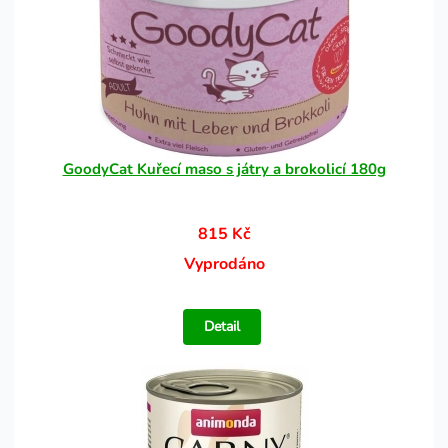
GoodyCat Kuřecí maso s játry a brokolicí 180g
815 Kč
Vyprodáno
Detail