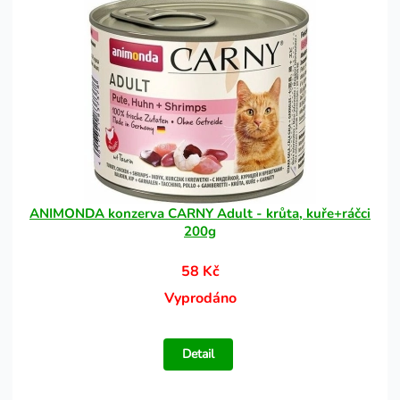
ANIMONDA konzerva CARNY Adult - krůta, kuře+ráčci
200g
58 Kč
Vyprodáno
Detail