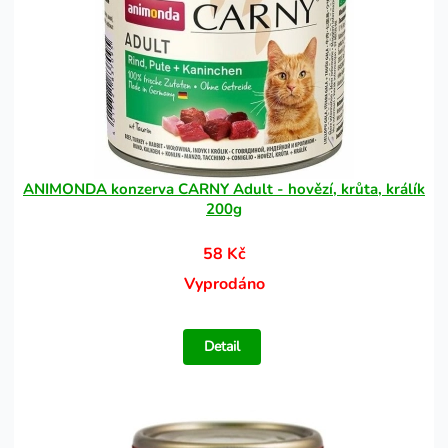
ANIMONDA konzerva CARNY Adult - hovězí, krůta, králík
200g
58 Kč
Vyprodáno
Detail