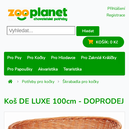
Přihlášení
Registrace
Hledat
KOŠÍK:
0 Kč
Pro Psy
Pro Kočky
Pro Hlodavce
Pro Zakrslé Králíčky
Pro Papoušky
Akvaristika
Teraristika
Potřeby pro kočky
Škrabadla pro kočky
Koš DE LUXE 100cm - DOPRODEJ