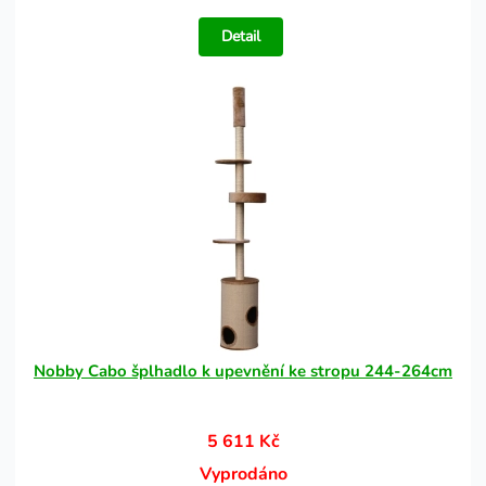
Detail
Nobby Cabo šplhadlo k upevnění ke stropu 244-264cm
5 611 Kč
Vyprodáno