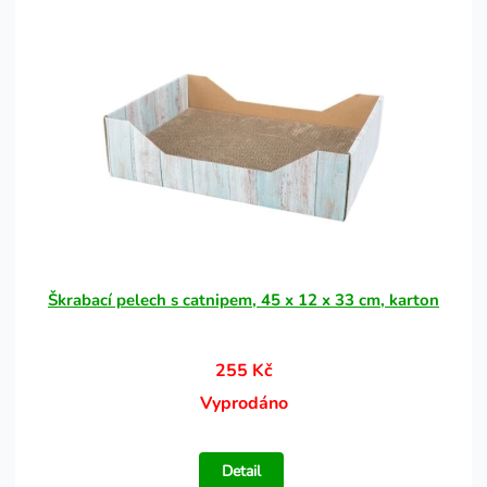
Škrabací pelech s catnipem, 45 x 12 x 33 cm, karton
255 Kč
Vyprodáno
Detail