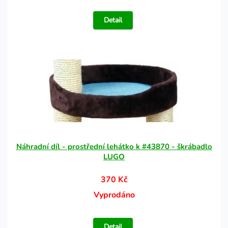
Detail
Náhradní díl - prostřední lehátko k #43870 - škrábadlo
LUGO
370 Kč
Vyprodáno
Detail