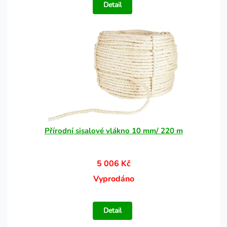
Detail
Přírodní sisalové vlákno 10 mm/ 220 m
5 006 Kč
Vyprodáno
Detail