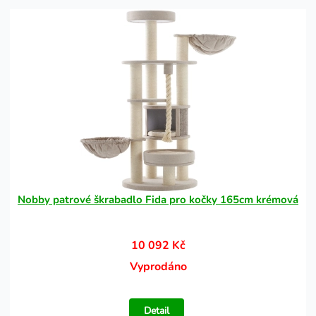
Nobby patrové škrabadlo Fida pro kočky 165cm krémová
10 092 Kč
Vyprodáno
Detail