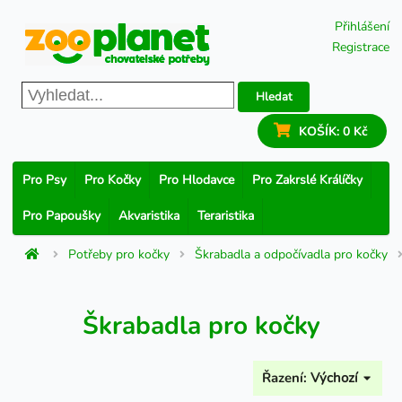
Přihlášení
Registrace
Hledat
KOŠÍK:
0 Kč
Pro Psy
Pro Kočky
Pro Hlodavce
Pro Zakrslé Králíčky
Pro Papoušky
Akvaristika
Teraristika
Potřeby pro kočky
Škrabadla a odpočívadla pro kočky
Škrabadla pro kočky
Řazení:
Výchozí