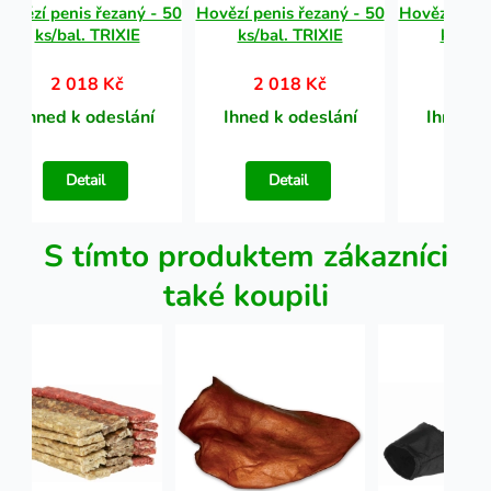
Hovězí penis řezaný - 50
Hovězí penis řezaný - 50
Hovězí peni
ks/bal. TRIXIE
ks/bal. TRIXIE
ks/bal
2 018 Kč
2 018 Kč
2 0
Ihned k odeslání
Ihned k odeslání
Ihned k
Detail
Detail
Det
S tímto produktem zákazníci
také koupili