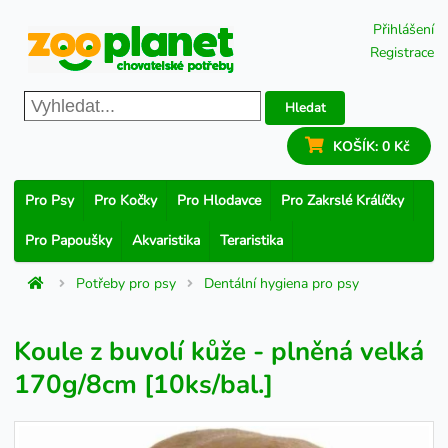
Přihlášení
Registrace
Hledat
KOŠÍK:
0 Kč
Pro Psy
Pro Kočky
Pro Hlodavce
Pro Zakrslé Králíčky
Pro Papoušky
Akvaristika
Teraristika
Potřeby pro psy
Dentální hygiena pro psy
Koule z buvolí kůže - plněná velká
170g/8cm [10ks/bal.]