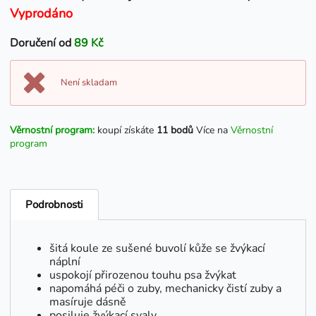
Vyprodáno
Doručení od
89 Kč
Není skladam
Věrnostní program:
koupí získáte
11 bodů
Více na
Věrnostní
program
Podrobnosti
šitá koule ze sušené buvolí kůže se žvýkací
náplní
uspokojí přirozenou touhu psa žvýkat
napomáhá péči o zuby, mechanicky čistí zuby a
masíruje dásně
posiluje žvýkací svaly