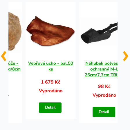
lí kůže -
Vepřové ucho - bal.50
Náhubek polyester
á 170g/8cm
ks
ochranný M-L
al.]
26cm/7,7cm TRIXIE
1 679 Kč
Kč
98 Kč
Vyprodáno
dáno
Vyprodáno
Detail
l
Detail