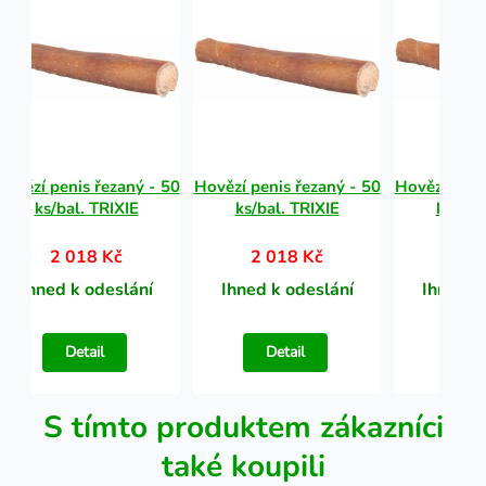
Hovězí penis řezaný - 50
Hovězí penis řezaný - 50
Hovězí peni
ks/bal. TRIXIE
ks/bal. TRIXIE
ks/bal
2 018 Kč
2 018 Kč
2 0
Ihned k odeslání
Ihned k odeslání
Ihned k
Detail
Detail
Det
S tímto produktem zákazníci
také koupili