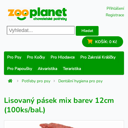
Přihlášení
Registrace
Hledat
KOŠÍK:
0 Kč
Pro Psy
Pro Kočky
Pro Hlodavce
Pro Zakrslé Králíčky
Pro Papoušky
Akvaristika
Teraristika
Potřeby pro psy
Dentální hygiena pro psy
Lisovaný pásek mix barev 12cm
(100ks/bal.)