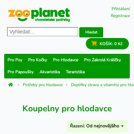
Přihlášení
Registrace
Hledat
KOŠÍK:
0 Kč
Pro Psy
Pro Kočky
Pro Hlodavce
Pro Zakrslé Králíčky
Pro Papoušky
Akvaristika
Teraristika
Potřeby pro hlodavce
Doplňky stravy a vitamíny pro hl
Koupelny pro hlodavce
Řazení:
Od nejnovějšího