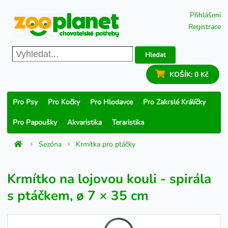
Přihlášení
Registrace
Hledat
KOŠÍK:
0 Kč
Pro Psy
Pro Kočky
Pro Hlodavce
Pro Zakrslé Králíčky
Pro Papoušky
Akvaristika
Teraristika
Sezóna
Krmítka pro ptáčky
Krmítko na lojovou kouli - spirála
s ptáčkem, ø 7 × 35 cm