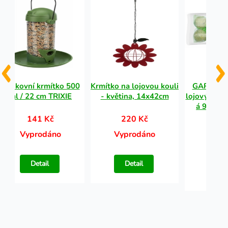
Venkovní krmítko 500
Krmítko na lojovou kouli
GARDEN F
ml / 22 cm TRIXIE
- květina, 14x42cm
lojových ko
á 90g (10
141 Kč
220 Kč
94
Vyprodáno
Vyprodáno
Vypr
Detail
Detail
Det