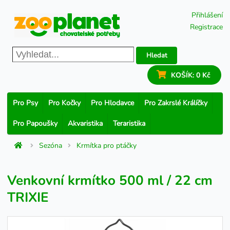
Přihlášení
Registrace
Hledat
KOŠÍK:
0 Kč
Pro Psy
Pro Kočky
Pro Hlodavce
Pro Zakrslé Králíčky
Pro Papoušky
Akvaristika
Teraristika
Sezóna
Krmítka pro ptáčky
Venkovní krmítko 500 ml / 22 cm
TRIXIE