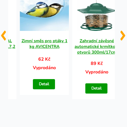
IGINAL
Zimní směs pro ptáky 1
Zahradní závěsné
L / 17,2
kg AVICENTRA
automatické krmítko 6
otvorů 300ml/17cm
62 Kč
č
89 Kč
Vyprodáno
no
Vyprodáno
Detail
Detail