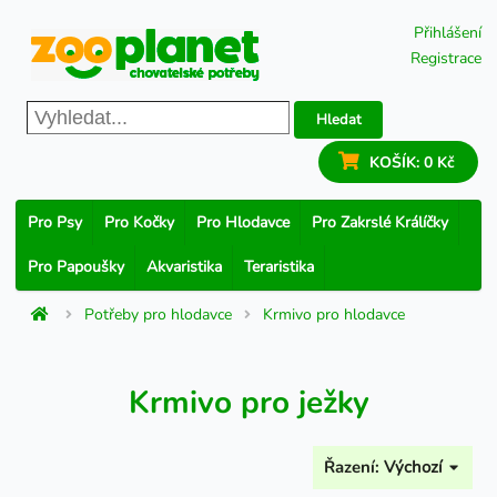
Přihlášení
Registrace
Hledat
KOŠÍK:
0 Kč
Pro Psy
Pro Kočky
Pro Hlodavce
Pro Zakrslé Králíčky
Pro Papoušky
Akvaristika
Teraristika
Potřeby pro hlodavce
Krmivo pro hlodavce
Krmivo pro ježky
Řazení:
Výchozí