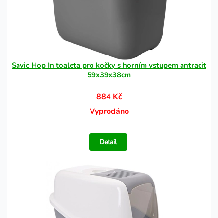
Savic Hop In toaleta pro kočky s horním vstupem antracit
59x39x38cm
884 Kč
Vyprodáno
Detail