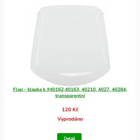
Flap - klapka k #40162,40163, 40210, 4027, 40284,
transparentní
120 Kč
Vyprodáno
Detail