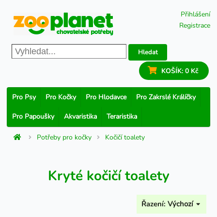
Přihlášení
Registrace
Hledat
KOŠÍK:
0 Kč
Pro Psy
Pro Kočky
Pro Hlodavce
Pro Zakrslé Králíčky
Pro Papoušky
Akvaristika
Teraristika
Potřeby pro kočky
Kočičí toalety
Kryté kočičí toalety
Řazení:
Výchozí