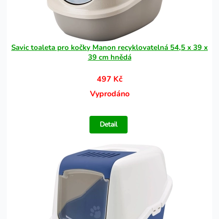
Savic toaleta pro kočky Manon recyklovatelná 54,5 x 39 x
39 cm hnědá
497 Kč
Vyprodáno
Detail