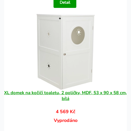
Detail
XL domek na kočičí toaletu, 2 poličky, MDF, 53 x 90 x 58 cm,
bílá
4 569 Kč
Vyprodáno