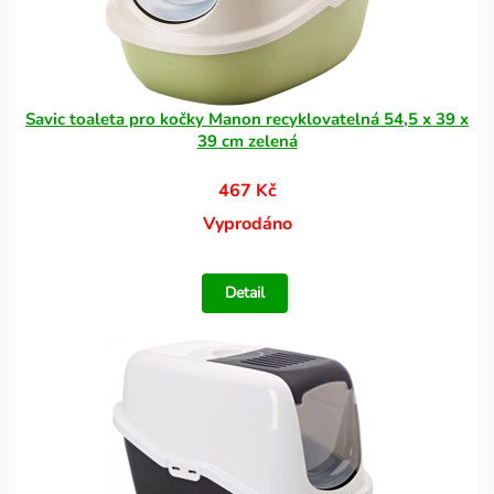
Savic toaleta pro kočky Manon recyklovatelná 54,5 x 39 x
39 cm zelená
467 Kč
Vyprodáno
Detail