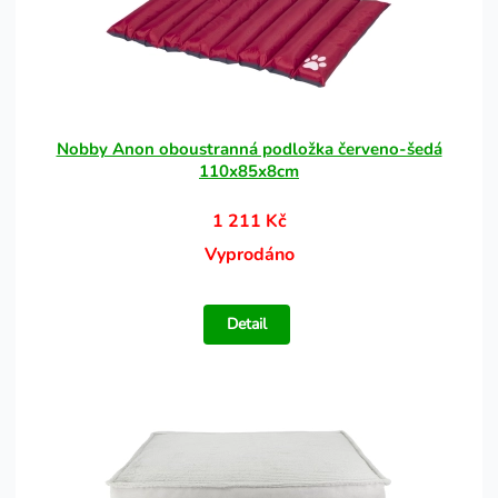
Nobby Anon oboustranná podložka červeno-šedá
110x85x8cm
1 211 Kč
Vyprodáno
Detail