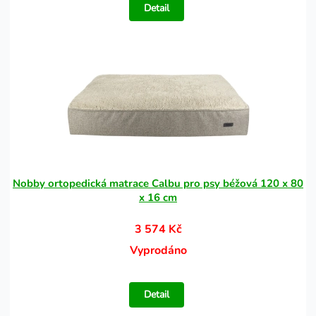
Detail
Nobby ortopedická matrace Calbu pro psy béžová 120 x 80
x 16 cm
3 574 Kč
Vyprodáno
Detail