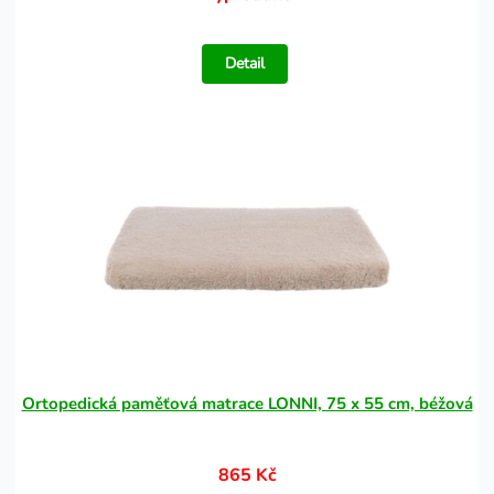
Detail
Ortopedická paměťová matrace LONNI, 75 x 55 cm, béžová
865 Kč