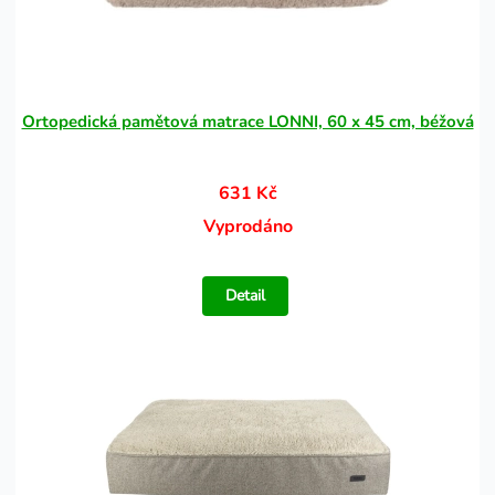
Ortopedická pamětová matrace LONNI, 60 x 45 cm, béžová
631 Kč
Vyprodáno
Detail