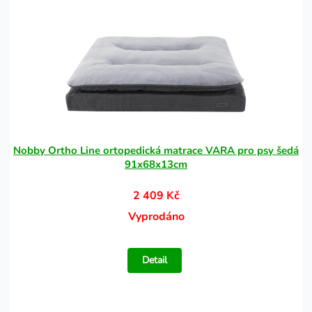
Nobby Ortho Line ortopedická matrace VARA pro psy šedá
91x68x13cm
2 409 Kč
Vyprodáno
Detail