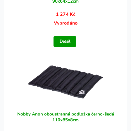
90x64x12cm
1 274 Kč
Vyprodáno
Detail
Nobby Anon oboustranná podložka černo-šedá
110x85x8cm