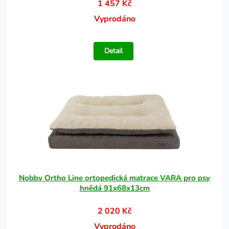
1 457 Kč
Vyprodáno
Detail
Nobby Ortho Line ortopedická matrace VARA pro psy
hnědá 91x68x13cm
2 020 Kč
Vyprodáno