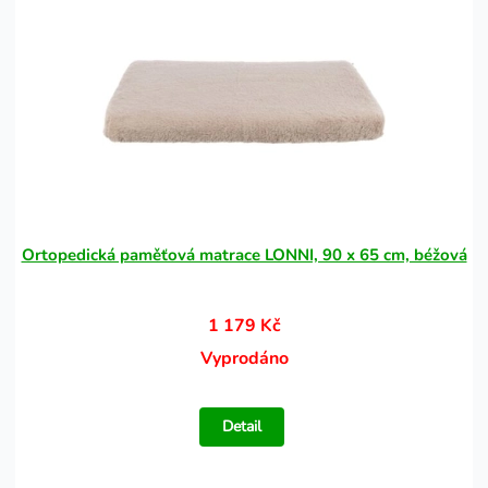
Ortopedická paměťová matrace LONNI, 90 x 65 cm, béžová
1 179 Kč
Vyprodáno
Detail