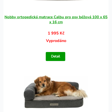
Nobby ortopedická matrace Calbu pro psy béžová 100 x 65
x 16 cm
1 995 Kč
Vyprodáno
Detail