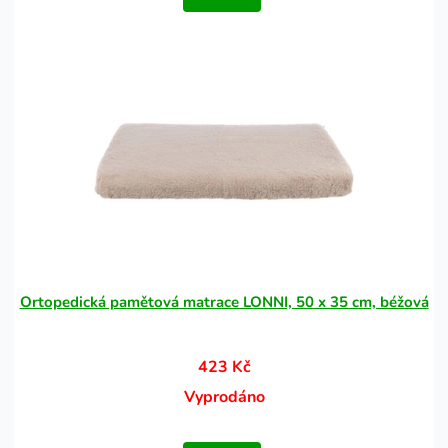
Ortopedická pamětová matrace LONNI, 50 x 35 cm, béžová
423 Kč
Vyprodáno