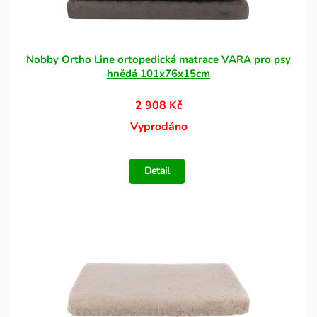
Nobby Ortho Line ortopedická matrace VARA pro psy
hnědá 101x76x15cm
2 908 Kč
Vyprodáno
Detail