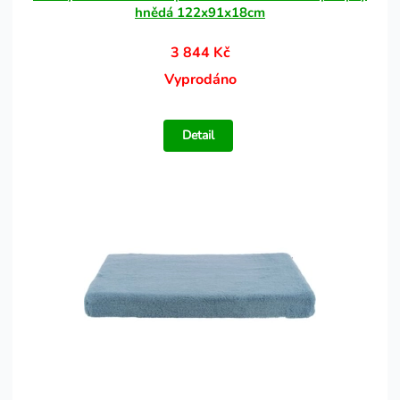
hnědá 122x91x18cm
3 844 Kč
Vyprodáno
Detail