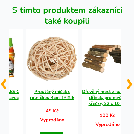
S tímto produktem zákazníci
také koupili
 CLASSIC
Proutěný míček s
Dřevěný most z kulatých
hlodavec
rolničkou 4cm TRIXIE
dřívek, pro myši a
g
křečky, 22 x 10 cm
49 Kč
Kč
100 Kč
Vyprodáno
dáno
Vyprodáno