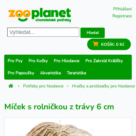
Přihlášení
Registrace
Hledat
KOŠÍK:
0 Kč
Pro Psy
Pro Kočky
Pro Hlodavce
Pro Zakrslé Králíčky
Pro Papoušky
Akvaristika
Teraristika
Potřeby pro hlodavce
Hračky a prolézačky pro hlodavce
Míček s rolničkou z trávy 6 cm