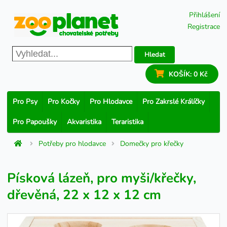
Přihlášení
Registrace
Hledat
KOŠÍK:
0 Kč
Pro Psy
Pro Kočky
Pro Hlodavce
Pro Zakrslé Králíčky
Pro Papoušky
Akvaristika
Teraristika
Potřeby pro hlodavce
Domečky pro křečky
Písková lázeň, pro myši/křečky,
dřevěná, 22 x 12 x 12 cm