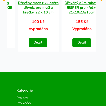
ček s
Dřevěný most z kulatých
Dřevěný dům rohový
 TRIXIE
dřívek, pro myši a
JESPER pro křečky
křečky, 22 x 10 cm
21x10x15/15cm
100 Kč
156 Kč
no
Vyprodáno
Vyprodáno
Detail
Detail
Kategorie
Pro psy
Pro kočky