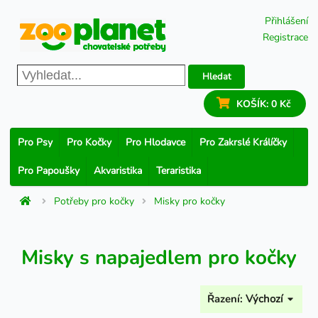
Přihlášení
Registrace
Hledat
KOŠÍK:
0 Kč
Pro Psy
Pro Kočky
Pro Hlodavce
Pro Zakrslé Králíčky
Pro Papoušky
Akvaristika
Teraristika
Potřeby pro kočky
Misky pro kočky
Misky s napajedlem pro kočky
Řazení:
Výchozí