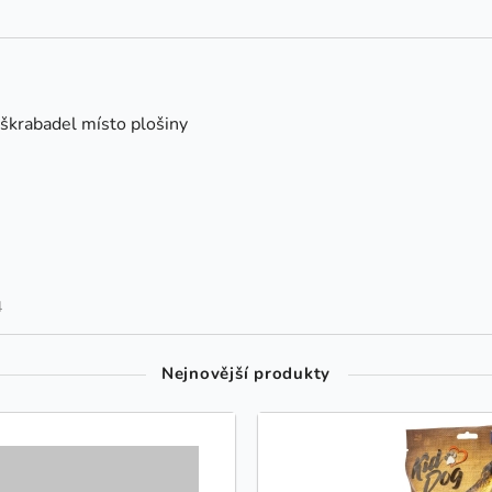
m
 škrabadel místo plošiny
4
Nejnovější produkty