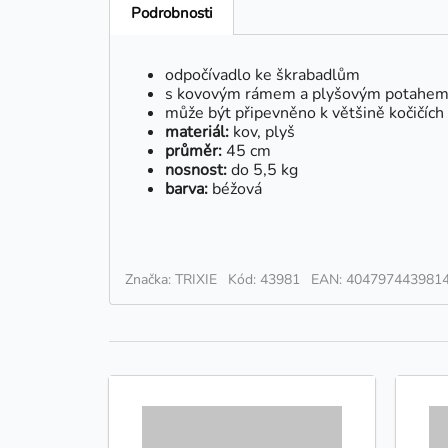
Podrobnosti
odpočívadlo ke škrabadlům
s kovovým rámem a plyšovým potahe
může být připevněno k většině kočičích
materiál:
kov, plyš
průměr:
45 cm
nosnost:
do 5,5 kg
barva:
béžová
Značka: TRIXIE
Kód: 43981
EAN: 404797443981