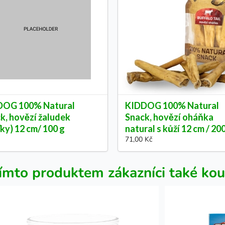
DOG 100% Natural
KIDDOG 100% Natural
k, hovězí žaludek
Snack, hovězí oháňka
ťky) 12 cm/ 100 g
natural s kůží 12 cm / 20
71,00 Kč
ímto produktem zákazníci také kou