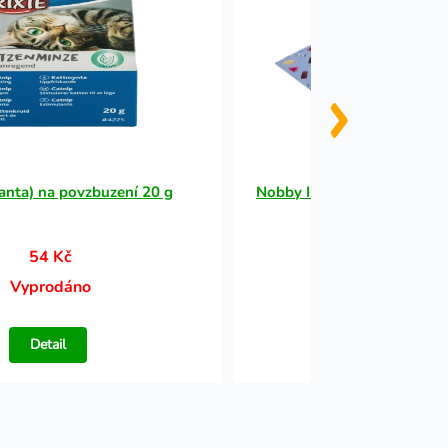
anta) na povzbuzení 20 g
Nobby ICE chladící podložk
65x50cm
54 Kč
348 Kč
Vyprodáno
Vyprodáno
Detail
Detail