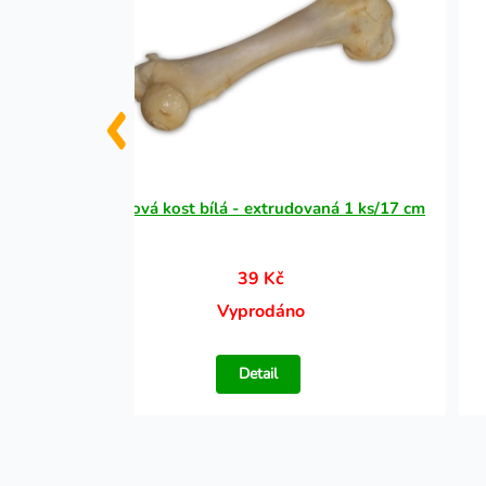
k žlutý
Vepřová kost bílá - extrudovaná 1 ks/17 cm
39 Kč
Vyprodáno
Detail