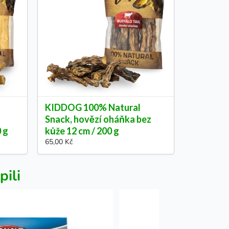
KIDDOG 100% Natural
Snack, hovězí oháňka bez
0 g
kůže 12 cm / 200 g
65,00 Kč
pili