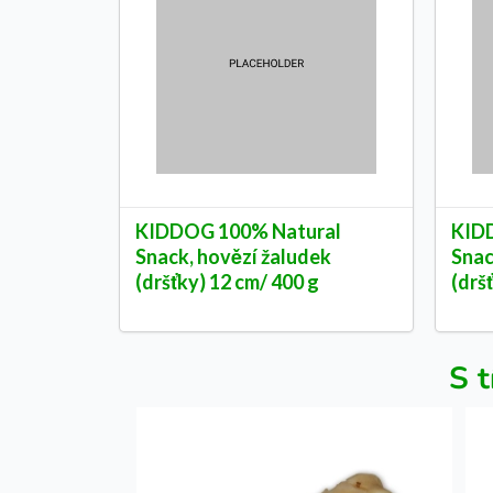
KIDDOG 100% Natural
KID
Snack, hovězí žaludek
Snac
(dršťky) 12 cm/ 400 g
(drš
S t