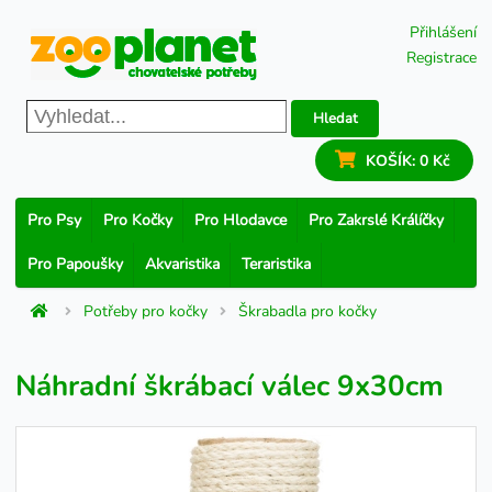
Přihlášení
Registrace
Hledat
KOŠÍK:
0 Kč
Pro Psy
Pro Kočky
Pro Hlodavce
Pro Zakrslé Králíčky
Pro Papoušky
Akvaristika
Teraristika
Potřeby pro kočky
Škrabadla pro kočky
Náhradní škrábací válec 9x30cm