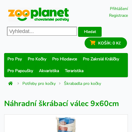
Přihlášení
Registrace
Hledat
KOŠÍK:
0 Kč
Pro Psy
Pro Kočky
Pro Hlodavce
Pro Zakrslé Králíčky
Pro Papoušky
Akvaristika
Teraristika
Potřeby pro kočky
Škrabadla pro kočky
Náhradní škrábací válec 9x60cm