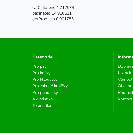
catChildrens 1.712579
paginated 14.916531
getProducts 0.001783
Kategorie
Inform
Pro psy
Doprava
Pro kočky
Jak nak
Pro Hlodavce
Věrnost
Pro zakrslé králíčky
Obchod
Pro papoušky
Podmínk
Akvaristika
Kontakt
Teraristika