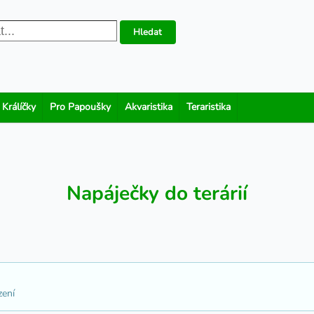
Hledat
 Králíčky
Pro Papoušky
Akvaristika
Teraristika
Napáječky do terárií
zení