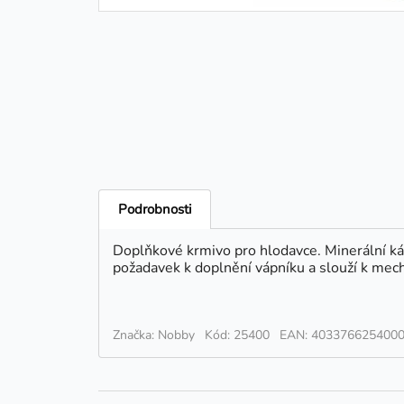
Podrobnosti
Doplňkové krmivo pro hlodavce. Minerální káme
požadavek k doplnění vápníku a slouží k mec
Značka: Nobby
Kód: 25400
EAN: 403376625400