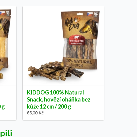
KIDDOG 100% Natural
Snack, hovězí oháňka bez
0 g
kůže 12 cm / 200 g
65,00 Kč
pili