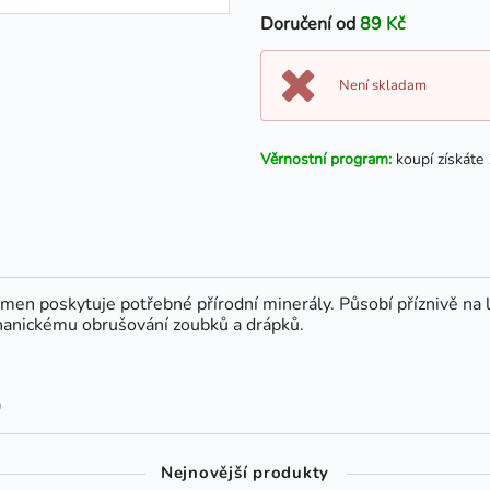
Doručení od
89 Kč
Není skladam
Věrnostní program:
koupí získáte
n poskytuje potřebné přírodní minerály. Působí příznivě na les
hanickému obrušování zoubků a drápků.
0
Nejnovější produkty