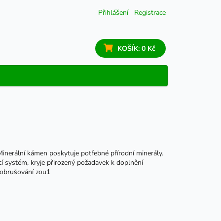
Přihlášení
Registrace
KOŠÍK:
0 Kč
inerální kámen poskytuje potřebné přírodní minerály.
vící systém, kryje přirozený požadavek k doplnění
 obrušování zou1