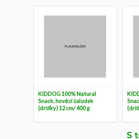
KIDDOG 100% Natural
KID
Snack, hovězí žaludek
Snac
(dršťky) 12 cm/ 400 g
(drš
S t