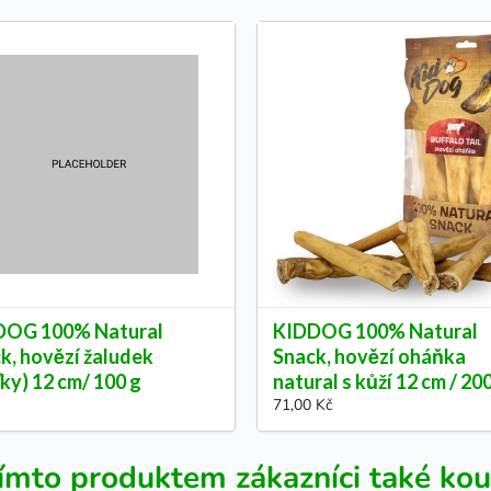
DOG 100% Natural
KIDDOG 100% Natural
k, hovězí žaludek
Snack, hovězí oháňka
ťky) 12 cm/ 100 g
natural s kůží 12 cm / 20
71,00 Kč
ímto produktem zákazníci také kou