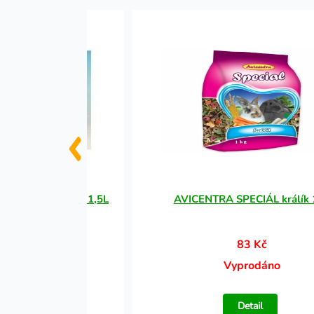
 I. 19x12x14 cm 1,5L
AVICENTRA SPECIÁL králík 
1 Kč
83 Kč
rodáno
Vyprodáno
tail
Detail