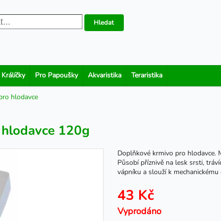
Hledat
 Králíčky
Pro Papoušky
Akvaristika
Teraristika
pro hlodavce
 hlodavce 120g
Doplňkové krmivo pro hlodavce. M
Působí příznivě na lesk srsti, trá
vápníku a slouží k mechanickému
43 Kč
Vyprodáno