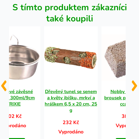
S tímto produktem zákazníci
také koupili
rezové závěsné
Dřevěný tunel se senem
Nobby miner
ítko 300ml/9cm
a květy ibišku, mrkví a
brousek pro pa
TRIXIE
hráškem 6,5 x 20 cm, 25
cca 94g
g
102 Kč
38 Kč
232 Kč
Vyprodáno
Vyprodán
Vyprodáno