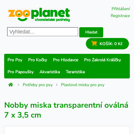
Přihlášení
Registrace
Hledat
KOŠÍK:
0 Kč
Pro Psy
Pro Kočky
Pro Hlodavce
Pro Zakrslé Králíčky
Pro Papoušky
Akvaristika
Teraristika
Potřeby pro psy
Plastové misky pro psy
Nobby miska transparentní oválná
7 x 3,5 cm