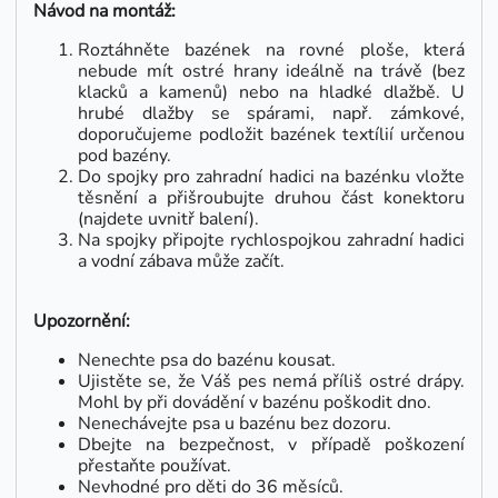
Návod na montáž:
Roztáhněte bazének na rovné ploše, která
nebude mít ostré hrany ideálně na trávě (bez
klacků a kamenů) nebo na hladké dlažbě. U
hrubé dlažby se spárami, např. zámkové,
doporučujeme podložit bazének textílií určenou
pod bazény.
Do spojky pro zahradní hadici na bazénku vložte
těsnění a přišroubujte druhou část konektoru
(najdete uvnitř balení).
Na spojky připojte rychlospojkou zahradní hadici
a vodní zábava může začít.
Upozornění:
Nenechte psa do bazénu kousat.
Ujistěte se, že Váš pes nemá příliš ostré drápy.
Mohl by při dovádění v bazénu poškodit dno.
Nenechávejte psa u bazénu bez dozoru.
Dbejte na bezpečnost, v případě poškození
přestaňte používat.
Nevhodné pro děti do 36 měsíců.