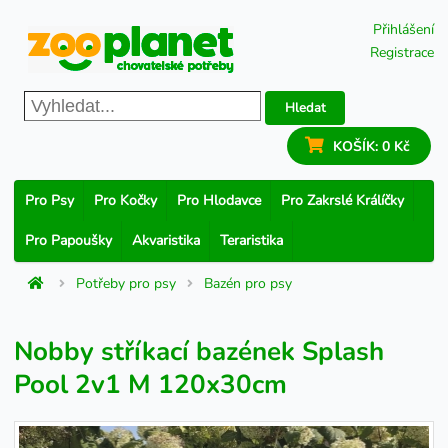
Přihlášení
Registrace
Hledat
KOŠÍK:
0 Kč
Pro Psy
Pro Kočky
Pro Hlodavce
Pro Zakrslé Králíčky
Pro Papoušky
Akvaristika
Teraristika
Potřeby pro psy
Bazén pro psy
Nobby stříkací bazének Splash
Pool 2v1 M 120x30cm