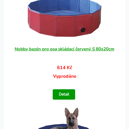
Nobby bazén pro psa skládací červený S 80x20cm
614 Kč
Vyprodáno
Detail