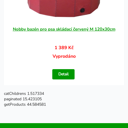
Nobby bazén pro psa skládací červený M 120x30cm
1 389 Kč
Vyprodáno
Detail
catChildrens 1.517334
paginated 15.423105
getProducts 44.584581