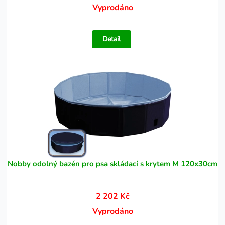
Vyprodáno
Detail
Nobby odolný bazén pro psa skládací s krytem M 120x30cm
2 202 Kč
Vyprodáno