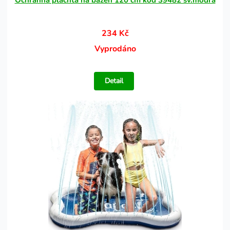
Ochranná plachta na bazén 120 cm kód 39482 sv.modrá
234 Kč
Vyprodáno
Detail