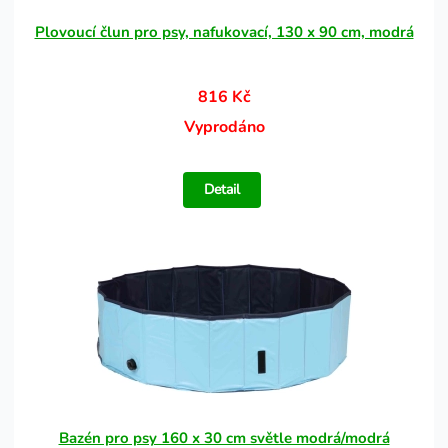
Plovoucí člun pro psy, nafukovací, 130 x 90 cm, modrá
816 Kč
Vyprodáno
Detail
Bazén pro psy 160 x 30 cm světle modrá/modrá