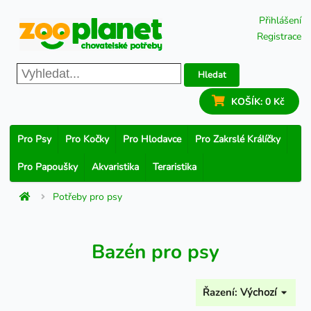
Přihlášení
Registrace
Hledat
KOŠÍK:
0 Kč
Pro Psy
Pro Kočky
Pro Hlodavce
Pro Zakrslé Králíčky
Pro Papoušky
Akvaristika
Teraristika
Potřeby pro psy
Bazén pro psy
Řazení:
Výchozí