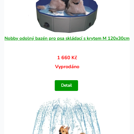
Nobby odolný bazén pro psa skládací s krytem M 120x30cm
1 660 Kč
Vyprodáno
Detail