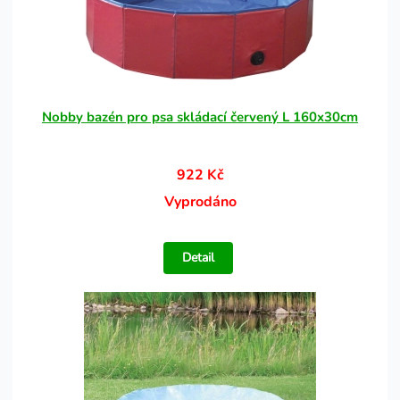
Nobby bazén pro psa skládací červený L 160x30cm
922 Kč
Vyprodáno
Detail