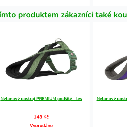
ímto produktem zákazníci také kou
Nylonový postroj PREMIUM podšitý - les
Nylonový postr
148 Kč
Vyprodáno