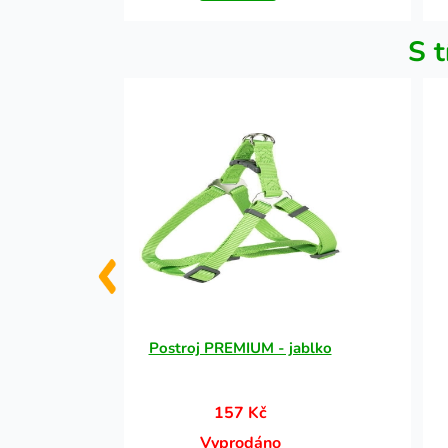
S t
ntální
Postroj PREMIUM - jablko
157 Kč
Vyprodáno