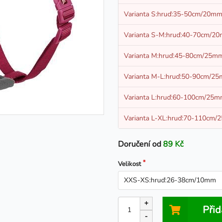
Varianta S:hruď:35-50cm/20m
Varianta S-M:hruď:40-70cm/2
Varianta M:hruď:45-80cm/25m
Varianta M-L:hruď:50-90cm/2
Varianta L:hruď:60-100cm/25
Varianta L-XL:hruď:70-110cm
Doručení od
89 Kč
Velikost
+
Přid
-