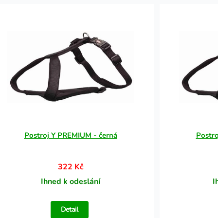
Postroj Y PREMIUM - černá
Postr
322 Kč
Ihned k odeslání
I
Detail