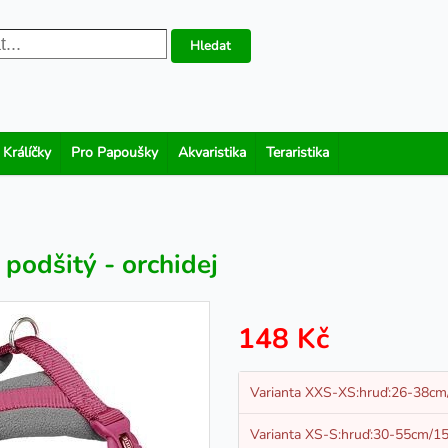
Hledat
 Králíčky
Pro Papoušky
Akvaristika
Teraristika
odšitý - orchidej
148 Kč
Varianta XXS-XS:hruď:26-38c
Varianta XS-S:hruď:30-55cm/