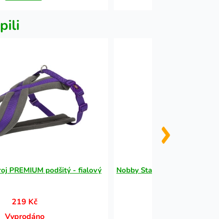
pili
oj PREMIUM podšitý - fialový
Nobby StarSnack Dental Mix S
pamlsky 135
219 Kč
86 Kč
Vyprodáno
Vyprodáno