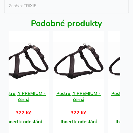
Značka: TRIXIE
Podobné produkty
Postroj Y PREMIUM -
Postroj Y PREMIUM -
Postroj Y
černá
černá
če
322 Kč
322 Kč
32
Ihned k odeslání
Ihned k odeslání
Ihned k