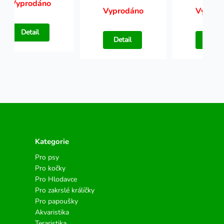
Vyprodáno
Vyprodáno
Vyprod
Detail
Detail
Detail
Kategorie
Pro psy
Pro kočky
Pro Hlodavce
Pro zakrslé králíčky
Pro papoušky
Akvaristika
Teraristika