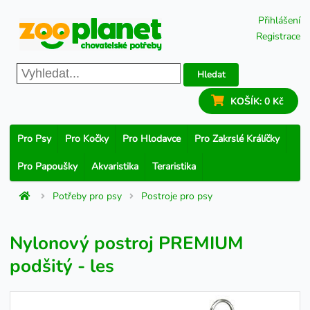
Přihlášení
Registrace
Hledat
KOŠÍK:
0 Kč
Pro Psy
Pro Kočky
Pro Hlodavce
Pro Zakrslé Králíčky
Pro Papoušky
Akvaristika
Teraristika
Potřeby pro psy
Postroje pro psy
Nylonový postroj PREMIUM
podšitý - les