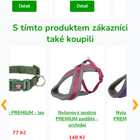
Detail
Detail
Det
S tímto produktem zákazníci
také koupili
ojek PREMIUM - les
Nylonový postroj
Nylonový p
PREMIUM podšitý -
PREMIUM po
orchidej
fialo
77 Kč
148 Kč
219 