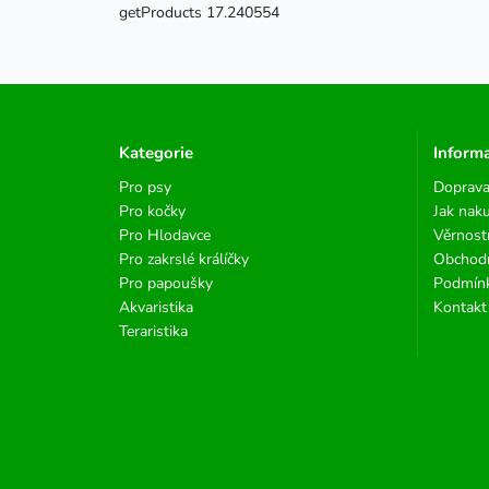
getProducts 17.240554
Kategorie
Inform
Pro psy
Doprava
Pro kočky
Jak nak
Pro Hlodavce
Věrnost
Pro zakrslé králíčky
Obchod
Pro papoušky
Podmínk
Akvaristika
Kontakt
Teraristika